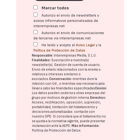
Marcar todos
Autorizo el envío de newsletters y
avisos informativos personalizados de
interempresas.net
Autorizo el envío de comunicaciones
de terceros vía interempresas.net
He leído y acepto el
Aviso Legal
y la
Política de Protección de Datos
Responsable:
Interempresas Media, S.L.U.
Finalidades:
Suscripción a nuestra(s)
newsletter(s). Gestión de cuenta de usuario.
Envío de emails relacionados con la misma o
relativos a intereses similares o
asociados.
Conservación:
mientras dure la
relación con Ud., o mientras sea necesario para
llevar a cabo las finalidades especificadas
Cesión:
Los datos pueden cederse a otras
empresas del
grupo
por motivos de gestión interna.
Derechos:
Acceso, rectificación, oposición, supresión,
portabilidad, limitación del tratatamiento y
decisiones automatizadas:
contacte con
nuestro DPD
. Si considera que el tratamiento no
se ajusta a la normativa vigente, puede presentar
reclamación ante la
AEPD
.
Más información:
Política de Protección de Datos