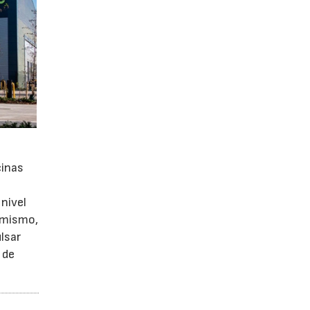
cinas
nivel
simismo,
lsar
 de