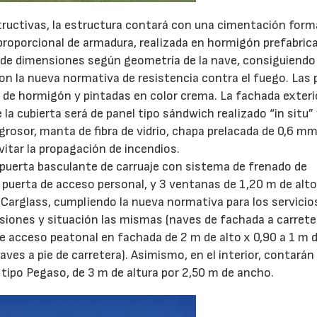
nstructivas, la estructura contará con una cimentación form
 proporcional de armadura, realizada en hormigón prefabric
s, de dimensiones según geometría de la nave, consiguiendo
on la nueva normativa de resistencia contra el fuego. Las
 de hormigón y pintadas en color crema. La fachada exteri
a cubierta será de panel tipo sándwich realizado “in situ”
rosor, manta de fibra de vidrio, chapa prelacada de 0,6 mm
vitar la propagación de incendios.
 1 puerta basculante de carruaje con sistema de frenado de
 puerta de acceso personal, y 3 ventanas de 1,20 m de alto
 Carglass, cumpliendo la nueva normativa para los servicio
siones y situación las mismas (naves de fachada a carrete
e acceso peatonal en fachada de 2 m de alto x 0,90 a 1 m 
ves a pie de carretera). Asimismo, en el interior, contarán
 tipo Pegaso, de 3 m de altura por 2,50 m de ancho.
16/06/2026
21/07/2026