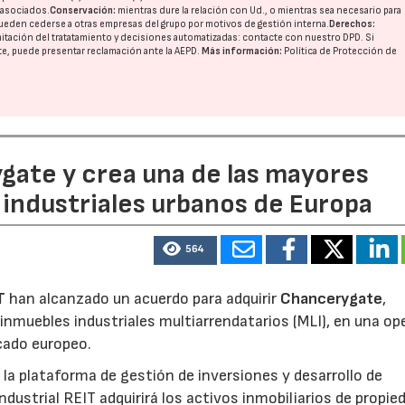
o asociados.
Conservación:
mientras dure la relación con Ud., o mientras sea necesario para
ueden cederse a otras
empresas del grupo
por motivos de gestión interna.
Derechos:
imitación del tratatamiento y decisiones automatizadas:
contacte con nuestro DPD
. Si
nte, puede presentar reclamación ante la
AEPD
.
Más información:
Política de Protección de
ate y crea una de las mayores
industriales urbanos de Europa
564
T
han alcanzado un acuerdo para adquirir
Chancerygate
,
inmuebles industriales multiarrendatarios (MLI), en una op
rcado europeo.
la plataforma de gestión de inversiones y desarrollo de
strial REIT adquirirá los activos inmobiliarios de propie