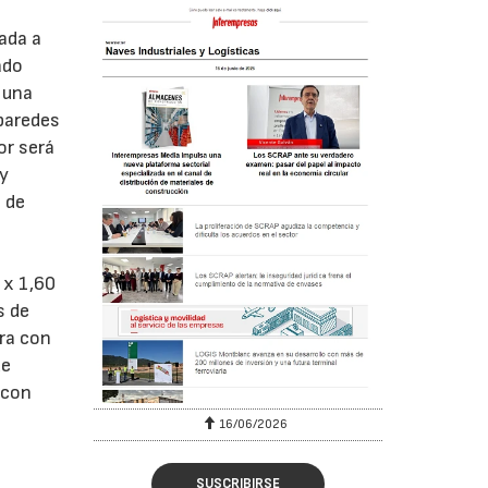
ada a
ado
 una
 paredes
or será
 y
 de
 x 1,60
s de
ra con
de
 con
16/06/2026
SUSCRIBIRSE