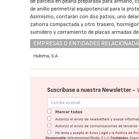
de parcela en peana preparada para armario, ca
de anillo perimetral equipotencial para la pro
Asimismo, contarán con dos patios, uno del
zahorra compactada y otro trasero, hormigo
sumidero y cerramiento de placas armadas de 
EMPRESAS O ENTIDADES RELACIONAD
Huloma, S.A.
Suscríbase a nuestra Newsletter -
Marcar todos
Autorizo el envío de newsletters y avisos inform
Autorizo el envío de comunicaciones de terceros 
He leído y acepto el
Aviso Legal
y la
Política de Pr
Responsable:
Interempresas Media, S.L.U.
Finalidades:
Suscri