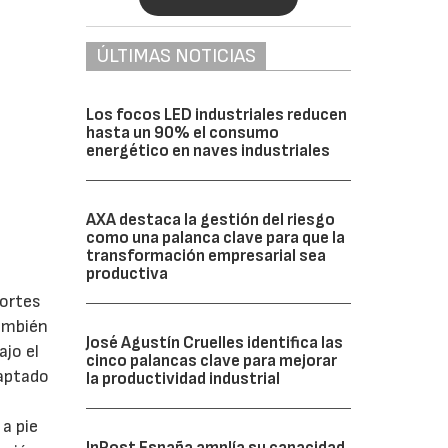
ÚLTIMAS NOTICIAS
Los focos LED industriales reducen
hasta un 90% el consumo
energético en naves industriales
AXA destaca la gestión del riesgo
como una palanca clave para que la
transformación empresarial sea
productiva
cortes
también
José Agustín Cruelles identifica las
ajo el
cinco palancas clave para mejorar
daptado
la productividad industrial
a pie
InPost España amplía su capacidad