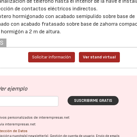
nalización de teléfono hasta el interior de la nave e insta
tección de contactos eléctricos indirectos.
antero hormigonado con acabado semipulido sobre base de
nado con acabado fratasado sobre base de zahorra compa
hormigón a 2 m de altura.
AS
Solicitar información
Ver stand virtual
Ver ejemplo
SUSCRIBIRME GRATIS
ativos personalizados de interempresas.net
vía interempresas.net
otección de Datos
pción a nuestra(s) newsletter(s). Gestión de cuenta de usuario. Envío de emails