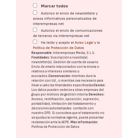
Marcar todos
Autorizo el envío de newsletters y
avisos informativos personalizados de
interempresas.net
Autorizo el envío de comunicaciones
de terceros vía interempresas.net
He leído y acepto el
Aviso Legal
y la
Política de Protección de Datos
Responsable:
Interempresas Media, S.L.U.
Finalidades:
Suscripción a nuestra(s)
newsletter(s). Gestión de cuenta de usuario.
Envío de emails relacionados con la misma o
relativos a intereses similares o
asociados.
Conservación:
mientras dure la
relación con Ud., o mientras sea necesario para
llevar a cabo las finalidades especificadas
Cesión:
Los datos pueden cederse a otras
empresas del
grupo
por motivos de gestión interna.
Derechos:
Acceso, rectificación, oposición, supresión,
portabilidad, limitación del tratatamiento y
decisiones automatizadas:
contacte con
nuestro DPD
. Si considera que el tratamiento no
se ajusta a la normativa vigente, puede presentar
reclamación ante la
AEPD
.
Más información:
Política de Protección de Datos