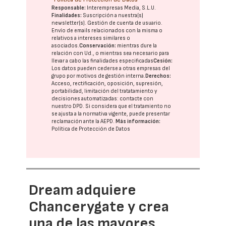
Responsable:
Interempresas Media, S.L.U.
Finalidades:
Suscripción a nuestra(s)
newsletter(s). Gestión de cuenta de usuario.
Envío de emails relacionados con la misma o
relativos a intereses similares o
asociados.
Conservación:
mientras dure la
relación con Ud., o mientras sea necesario para
llevar a cabo las finalidades especificadas
Cesión:
Los datos pueden cederse a otras
empresas del
grupo
por motivos de gestión interna.
Derechos:
Acceso, rectificación, oposición, supresión,
portabilidad, limitación del tratatamiento y
decisiones automatizadas:
contacte con
nuestro DPD
. Si considera que el tratamiento no
se ajusta a la normativa vigente, puede presentar
reclamación ante la
AEPD
.
Más información:
Política de Protección de Datos
Dream adquiere
Chancerygate y crea
una de las mayores