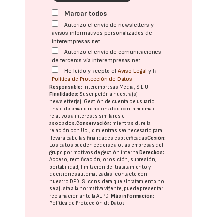
Marcar todos
Autorizo el envío de newsletters y
avisos informativos personalizados de
interempresas.net
Autorizo el envío de comunicaciones
de terceros vía interempresas.net
He leído y acepto el
Aviso Legal
y la
Política de Protección de Datos
Responsable:
Interempresas Media, S.L.U.
Finalidades:
Suscripción a nuestra(s)
newsletter(s). Gestión de cuenta de usuario.
Envío de emails relacionados con la misma o
relativos a intereses similares o
asociados.
Conservación:
mientras dure la
relación con Ud., o mientras sea necesario para
llevar a cabo las finalidades especificadas
Cesión:
Los datos pueden cederse a otras
empresas del
grupo
por motivos de gestión interna.
Derechos:
Acceso, rectificación, oposición, supresión,
portabilidad, limitación del tratatamiento y
decisiones automatizadas:
contacte con
nuestro DPD
. Si considera que el tratamiento no
se ajusta a la normativa vigente, puede presentar
reclamación ante la
AEPD
.
Más información:
Política de Protección de Datos