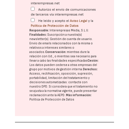
interempresas.net
Autorizo el envío de comunicaciones
de terceros vía interempresas.net
He leído y acepto el
Aviso Legal
y la
Política de Protección de Datos
Responsable:
Interempresas Media, S.L.U.
Finalidades:
Suscripción a nuestra(s)
newsletter(s). Gestión de cuenta de usuario.
Envío de emails relacionados con la misma o
relativos a intereses similares o
asociados.
Conservación:
mientras dure la
relación con Ud., o mientras sea necesario para
llevar a cabo las finalidades especificadas
Cesión:
Los datos pueden cederse a otras
empresas del
grupo
por motivos de gestión interna.
Derechos:
Acceso, rectificación, oposición, supresión,
portabilidad, limitación del tratatamiento y
decisiones automatizadas:
contacte con
nuestro DPD
. Si considera que el tratamiento no
se ajusta a la normativa vigente, puede presentar
reclamación ante la
AEPD
.
Más información:
Política de Protección de Datos