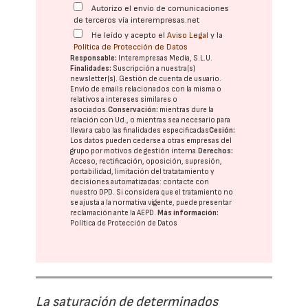
Autorizo el envío de comunicaciones
de terceros vía interempresas.net
He leído y acepto el
Aviso Legal
y la
Política de Protección de Datos
Responsable:
Interempresas Media, S.L.U.
Finalidades:
Suscripción a nuestra(s)
newsletter(s). Gestión de cuenta de usuario.
Envío de emails relacionados con la misma o
relativos a intereses similares o
asociados.
Conservación:
mientras dure la
relación con Ud., o mientras sea necesario para
llevar a cabo las finalidades especificadas
Cesión:
Los datos pueden cederse a otras
empresas del
grupo
por motivos de gestión interna.
Derechos:
Acceso, rectificación, oposición, supresión,
portabilidad, limitación del tratatamiento y
decisiones automatizadas:
contacte con
nuestro DPD
. Si considera que el tratamiento no
se ajusta a la normativa vigente, puede presentar
reclamación ante la
AEPD
.
Más información:
Política de Protección de Datos
La saturación de determinados