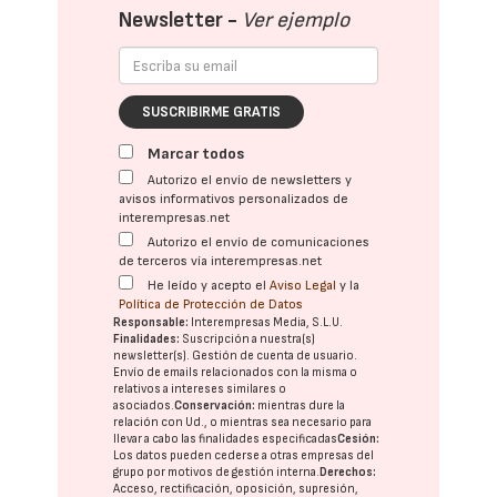
Newsletter -
Ver ejemplo
SUSCRIBIRME GRATIS
Marcar todos
Autorizo el envío de newsletters y
avisos informativos personalizados de
interempresas.net
Autorizo el envío de comunicaciones
de terceros vía interempresas.net
He leído y acepto el
Aviso Legal
y la
Política de Protección de Datos
Responsable:
Interempresas Media, S.L.U.
Finalidades:
Suscripción a nuestra(s)
newsletter(s). Gestión de cuenta de usuario.
Envío de emails relacionados con la misma o
relativos a intereses similares o
asociados.
Conservación:
mientras dure la
relación con Ud., o mientras sea necesario para
llevar a cabo las finalidades especificadas
Cesión:
Los datos pueden cederse a otras
empresas del
grupo
por motivos de gestión interna.
Derechos:
Acceso, rectificación, oposición, supresión,