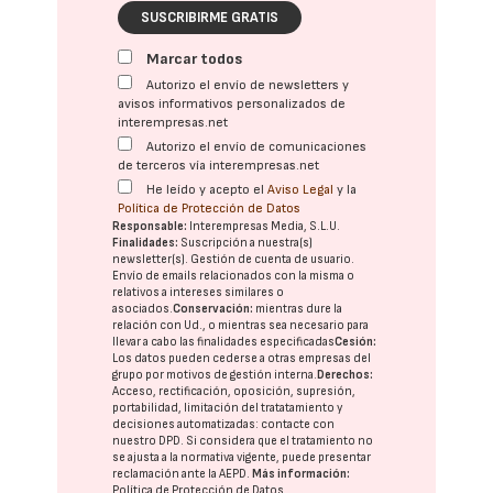
SUSCRIBIRME GRATIS
Marcar todos
Autorizo el envío de newsletters y
avisos informativos personalizados de
interempresas.net
Autorizo el envío de comunicaciones
de terceros vía interempresas.net
He leído y acepto el
Aviso Legal
y la
Política de Protección de Datos
Responsable:
Interempresas Media, S.L.U.
Finalidades:
Suscripción a nuestra(s)
newsletter(s). Gestión de cuenta de usuario.
Envío de emails relacionados con la misma o
relativos a intereses similares o
asociados.
Conservación:
mientras dure la
relación con Ud., o mientras sea necesario para
llevar a cabo las finalidades especificadas
Cesión:
Los datos pueden cederse a otras
empresas del
grupo
por motivos de gestión interna.
Derechos:
Acceso, rectificación, oposición, supresión,
portabilidad, limitación del tratatamiento y
decisiones automatizadas:
contacte con
nuestro DPD
. Si considera que el tratamiento no
se ajusta a la normativa vigente, puede presentar
reclamación ante la
AEPD
.
Más información:
Política de Protección de Datos