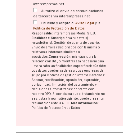
interempresas.net
Autorizo el envío de comunicaciones
de terceros vía interempresas.net
He leído y acepto el
Aviso Legal
y la
Política de Protección de Datos
Responsable:
Interempresas Media, S.L.U.
Finalidades:
Suscripción a nuestra(s)
newsletter(s). Gestión de cuenta de usuario.
Envío de emails relacionados con la misma o
relativos a intereses similares o
asociados.
Conservación:
mientras dure la
relación con Ud., o mientras sea necesario para
llevar a cabo las finalidades especificadas
Cesión:
Los datos pueden cederse a otras
empresas del
grupo
por motivos de gestión interna.
Derechos:
Acceso, rectificación, oposición, supresión,
portabilidad, limitación del tratatamiento y
decisiones automatizadas:
contacte con
nuestro DPD
. Si considera que el tratamiento no
se ajusta a la normativa vigente, puede presentar
reclamación ante la
AEPD
.
Más información:
Política de Protección de Datos