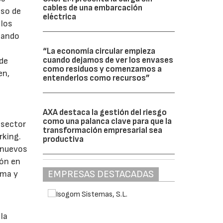
cables de una embarcación
iso de
eléctrica
 los
iando
“La economía circular empieza
cuando dejamos de ver los envases
 de
como residuos y comenzamos a
en,
entenderlos como recursos”
AXA destaca la gestión del riesgo
como una palanca clave para que la
 sector
transformación empresarial sea
rking.
productiva
s nuevos
ión en
EMPRESAS DESTACADAS
ama y
la