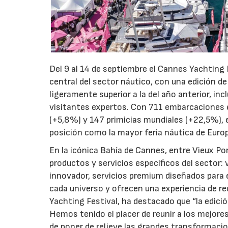
Del 9 al 14 de septiembre el Cannes Yachtin
central del sector náutico, con una edición de
ligeramente superior a la del año anterior, in
visitantes expertos. Con 711 embarcaciones
(+5,8%) y 147 primicias mundiales (+22,5%), 
posición como la mayor feria náutica de Euro
En la icónica Bahía de Cannes, entre Vieux P
productos y servicios específicos del sector:
innovador, servicios premium diseñados para e
cada universo y ofrecen una experiencia de rec
Yachting Festival, ha destacado que “la edici
Hemos tenido el placer de reunir a los mejor
de poner de relieve las grandes transformacio