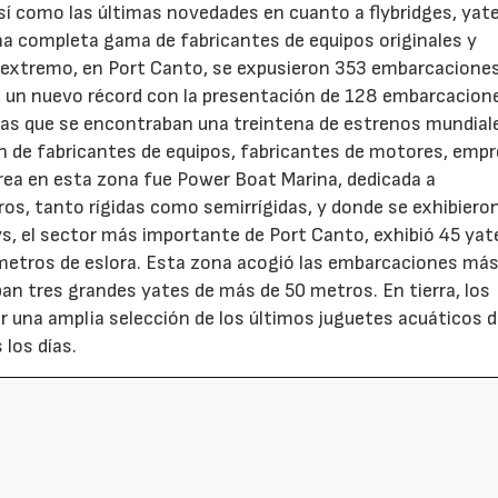
sí como las últimas novedades en cuanto a flybridges, yat
una completa gama de fabricantes de equipos originales y
o extremo, en Port Canto, se expusieron 353 embarcacione
 un nuevo récord con la presentación de 128 embarcacion
las que se encontraban una treintena de estrenos mundial
ón de fabricantes de equipos, fabricantes de motores, emp
área en esta zona fue Power Boat Marina, dedicada a
s, tanto rígidas como semirrígidas, y donde se exhibiero
s, el sector más importante de Port Canto, exhibió 45 yat
metros de eslora. Esta zona acogió las embarcaciones má
ban tres grandes yates de más de 50 metros. En tierra, los
ir una amplia selección de los últimos juguetes acuáticos d
los días.