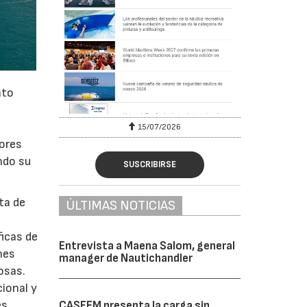
nto
15/07/2026
ores
ndo su
SUSCRIBIRSE
ta de
ÚLTIMAS NOTICIAS
ficas de
Entrevista a Maena Salom, general
nes
manager de Nautichandler
osas.
ional y
es
CASFEM presenta la carga sin