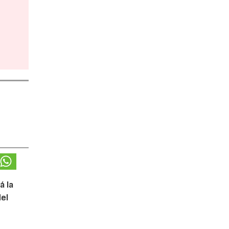
á la
del