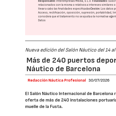
Responsable:
Interempresas Media, S.L.U.
Finalidades:
Suscri
relacionados con la misma o relativos a intereses similares 
llevar a cabo las finalidades especificadas
Cesión:
Los datos p
Acceso, rectificación, oposición, supresión, portabilidad, l
considera que el tratamiento no se ajusta a la normativa vige
Datos
Nueva edición del Salón Náutico del 14 al
Más de 240 puertos deport
Náutico de Barcelona
Redacción Náutica Profesional
30/07/2026
El Salón Náutico Internacional de Barcelona r
oferta de más de 240 instalaciones portuari
muelle de la Fusta.