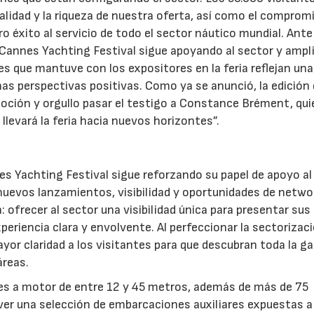
calidad y la riqueza de nuestra oferta, así como el comprom
o éxito al servicio de todo el sector náutico mundial. Ante
 Cannes Yachting Festival sigue apoyando al sector y ampl
es que mantuve con los expositores en la feria reflejan una
as perspectivas positivas. Como ya se anunció, la edición
emoción y orgullo pasar el testigo a Constance Brément, qui
llevará la feria hacia nuevos horizontes”.
es Yachting Festival sigue reforzando su papel de apoyo al
uevos lanzamientos, visibilidad y oportunidades de netwo
 ofrecer al sector una visibilidad única para presentar su
periencia clara y envolvente. Al perfeccionar la sectorizac
yor claridad a los visitantes para que descubran toda la g
áreas.
tes a motor de entre 12 y 45 metros, además de más de 75
ver una selección de embarcaciones auxiliares expuestas a 