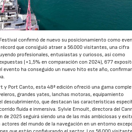
g Festival confirmó de nuevo su posicionamiento como eve
 récord que consiguió atraer a 56.000 visitantes, una cifra
cluyendo profesionales, entusiastas y curiosos, así como
15/07/2026
29/07/2026
 expuestas (+1,5% en comparación con 2024), 677 exposit
el evento ha conseguido un nuevo hito este año, confirma
pa.
ort y Port Canto, esta 48ª edición ofreció una gama comple
 veleros, grandes yates, lanchas motoras, equipamiento
l descubrimiento, que destacan las características especí
orrido fluida e inmersiva. Sylvie Ernoult, directora del Can
ón de 2025 seguirá siendo una de las más ambiciosas y exit
es actores del mundo de la navegación en un entorno excepc
nes que están configurando el sector. Los 56.000 visitant