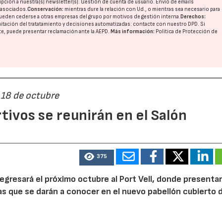
pción a nuestra(s) newsletter(s). Gestión de cuenta de usuario. Envío de emails
o asociados.
Conservación:
mientras dure la relación con Ud., o mientras sea necesario para
ueden cederse a otras
empresas del grupo
por motivos de gestión interna.
Derechos:
imitación del tratatamiento y decisiones automatizadas:
contacte con nuestro DPD
. Si
nte, puede presentar reclamación ante la
AEPD
.
Más información:
Política de Protección de
 18 de octubre
ivos se reunirán en el Salón
375
egresará el próximo octubre al Port Vell, donde presentar
as que se darán a conocer en el nuevo pabellón cubierto 