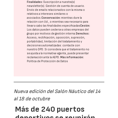
Finalidades:
Suscripción a nuestra(s)
newsletter(s). Gestión de cuenta de usuario.
Envío de emails relacionados con la misma o
relativos a intereses similares o
asociados.
Conservación:
mientras dure la
relación con Ud., o mientras sea necesario para
llevar a cabo las finalidades especificadas
Cesión:
Los datos pueden cederse a otras
empresas del
grupo
por motivos de gestión interna.
Derechos:
Acceso, rectificación, oposición, supresión,
portabilidad, limitación del tratatamiento y
decisiones automatizadas:
contacte con
nuestro DPD
. Si considera que el tratamiento no
se ajusta a la normativa vigente, puede presentar
reclamación ante la
AEPD
.
Más información:
Política de Protección de Datos
Nueva edición del Salón Náutico del 14
al 18 de octubre
Más de 240 puertos
deportivos se reunirán