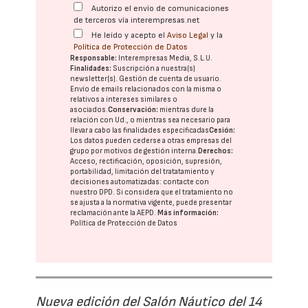
Autorizo el envío de comunicaciones
de terceros vía interempresas.net
He leído y acepto el
Aviso Legal
y la
Política de Protección de Datos
Responsable:
Interempresas Media, S.L.U.
Finalidades:
Suscripción a nuestra(s)
newsletter(s). Gestión de cuenta de usuario.
Envío de emails relacionados con la misma o
relativos a intereses similares o
asociados.
Conservación:
mientras dure la
relación con Ud., o mientras sea necesario para
llevar a cabo las finalidades especificadas
Cesión:
Los datos pueden cederse a otras
empresas del
grupo
por motivos de gestión interna.
Derechos:
Acceso, rectificación, oposición, supresión,
portabilidad, limitación del tratatamiento y
decisiones automatizadas:
contacte con
nuestro DPD
. Si considera que el tratamiento no
se ajusta a la normativa vigente, puede presentar
reclamación ante la
AEPD
.
Más información:
Política de Protección de Datos
Nueva edición del Salón Náutico del 14