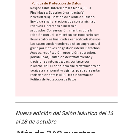
Política de Protección de Datos
Responsable:
Interempresas Media, S.L.U.
Finalidades:
Suscripción a nuestra(s)
newsletter(s). Gestión de cuenta de usuario.
Envío de emails relacionados con la misma o
relativos a intereses similares o
asociados.
Conservación:
mientras dure la
relación con Ud., o mientras sea necesario para
llevar a cabo las finalidades especificadas
Cesión:
Los datos pueden cederse a otras
empresas del
grupo
por motivos de gestión interna.
Derechos:
Acceso, rectificación, oposición, supresión,
portabilidad, limitación del tratatamiento y
decisiones automatizadas:
contacte con
nuestro DPD
. Si considera que el tratamiento no
se ajusta a la normativa vigente, puede presentar
reclamación ante la
AEPD
.
Más información:
Política de Protección de Datos
Nueva edición del Salón Náutico del 14
al 18 de octubre