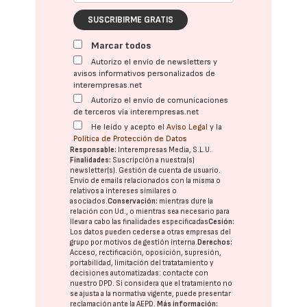
SUSCRIBIRME GRATIS
Marcar todos
Autorizo el envío de newsletters y
avisos informativos personalizados de
interempresas.net
Autorizo el envío de comunicaciones
de terceros vía interempresas.net
He leído y acepto el
Aviso Legal
y la
Política de Protección de Datos
Responsable:
Interempresas Media, S.L.U.
Finalidades:
Suscripción a nuestra(s)
newsletter(s). Gestión de cuenta de usuario.
Envío de emails relacionados con la misma o
relativos a intereses similares o
asociados.
Conservación:
mientras dure la
relación con Ud., o mientras sea necesario para
llevar a cabo las finalidades especificadas
Cesión:
Los datos pueden cederse a otras
empresas del
grupo
por motivos de gestión interna.
Derechos:
Acceso, rectificación, oposición, supresión,
portabilidad, limitación del tratatamiento y
decisiones automatizadas:
contacte con
nuestro DPD
. Si considera que el tratamiento no
se ajusta a la normativa vigente, puede presentar
reclamación ante la
AEPD
.
Más información: