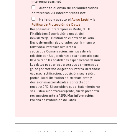
interempresas.net
Autorizo el envío de comunicaciones
de terceros vía interempresas.net
He leído y acepto el
Aviso Legal
y la
Política de Protección de Datos
Responsable:
Interempresas Media, S.L.U.
Finalidades:
Suscripción a nuestra(s)
newsletter(s). Gestión de cuenta de usuario.
Envío de emails relacionados con la misma o
relativos a intereses similares o
asociados.
Conservación:
mientras dure la
relación con Ud., o mientras sea necesario para
llevar a cabo las finalidades especificadas
Cesión:
Los datos pueden cederse a otras
empresas del
grupo
por motivos de gestión interna.
Derechos:
Acceso, rectificación, oposición, supresión,
portabilidad, limitación del tratatamiento y
decisiones automatizadas:
contacte con
nuestro DPD
. Si considera que el tratamiento no
se ajusta a la normativa vigente, puede presentar
reclamación ante la
AEPD
.
Más información:
Política de Protección de Datos