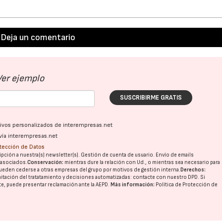
Deja un comentario
Ver ejemplo
SUSCRIBIRME GRATIS
ativos personalizados de interempresas.net
vía interempresas.net
otección de Datos
pción a nuestra(s) newsletter(s). Gestión de cuenta de usuario. Envío de emails
o asociados.
Conservación:
mientras dure la relación con Ud., o mientras sea necesario para
ueden cederse a otras
empresas del grupo
por motivos de gestión interna.
Derechos:
imitación del tratatamiento y decisiones automatizadas:
contacte con nuestro DPD
. Si
nte, puede presentar reclamación ante la
AEPD
.
Más información:
Política de Protección de