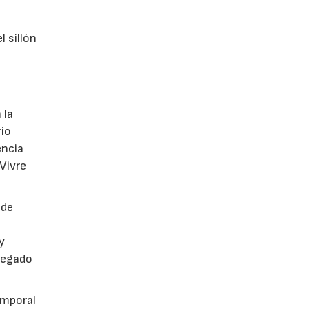
l sillón
 la
rio
encia
 Vivre
 de
y
legado
emporal