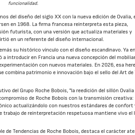
funcionalidad.
s del diseño del siglo XX con la nueva edición de Ovalia, e
sen en 1968. La firma francesa reinterpreta esta pieza,
sión futurista, con una versión que actualiza materiales y
irtió en un referente del diseño internacional.
más su histórico vínculo con el diseño escandinavo. Ya en
 a introducir en Francia una nueva concepción del mobilia
a experimentación con nuevos materiales. En 2026, esa her
ue combina patrimonio e innovación bajo el sello del Art de
tivo del Grupo Roche Bobois, "la reedición del sillón Ovalia
 compromiso de Roche Bobois con la transmisión creativa:
 icónico actualizándolo con nuestros estándares de confort 
 trabajo de reinterpretación respetuosa mantiene vivo el 
ble de Tendencias de Roche Bobois, destaca el carácter at