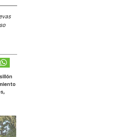
evas
uso
sillón
imiento
s,