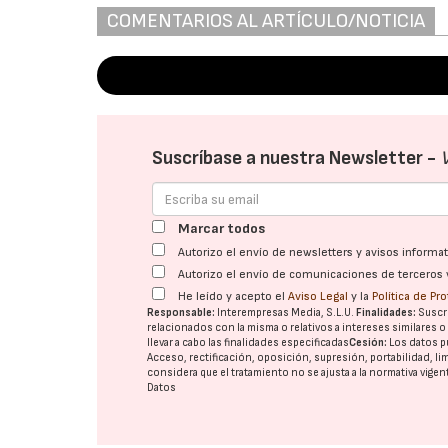
COMENTARIOS AL ARTÍCULO/NOTICIA
Suscríbase a nuestra Newsletter -
Marcar todos
Autorizo el envío de newsletters y avisos inform
Autorizo el envío de comunicaciones de terceros 
He leído y acepto el
Aviso Legal
y la
Política de Pr
Responsable:
Interempresas Media, S.L.U.
Finalidades:
Suscri
relacionados con la misma o relativos a intereses similares 
llevar a cabo las finalidades especificadas
Cesión:
Los datos p
Acceso, rectificación, oposición, supresión, portabilidad, l
considera que el tratamiento no se ajusta a la normativa vige
Datos