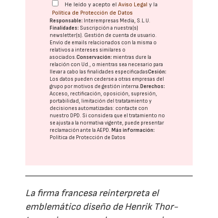
He leído y acepto el
Aviso Legal
y la
Política de Protección de Datos
Responsable:
Interempresas Media, S.L.U.
Finalidades:
Suscripción a nuestra(s)
newsletter(s). Gestión de cuenta de usuario.
Envío de emails relacionados con la misma o
relativos a intereses similares o
asociados.
Conservación:
mientras dure la
relación con Ud., o mientras sea necesario para
llevar a cabo las finalidades especificadas
Cesión:
Los datos pueden cederse a otras
empresas del
grupo
por motivos de gestión interna.
Derechos:
Acceso, rectificación, oposición, supresión,
portabilidad, limitación del tratatamiento y
decisiones automatizadas:
contacte con
nuestro DPD
. Si considera que el tratamiento no
se ajusta a la normativa vigente, puede presentar
reclamación ante la
AEPD
.
Más información:
Política de Protección de Datos
La firma francesa reinterpreta el
emblemático diseño de Henrik Thor-