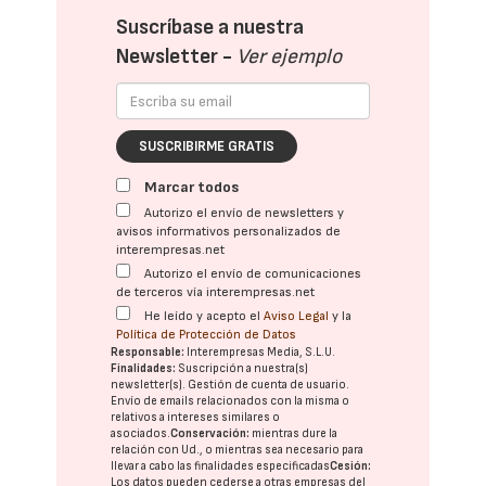
Suscríbase a nuestra
Newsletter -
Ver ejemplo
SUSCRIBIRME GRATIS
Marcar todos
Autorizo el envío de newsletters y
avisos informativos personalizados de
interempresas.net
Autorizo el envío de comunicaciones
de terceros vía interempresas.net
He leído y acepto el
Aviso Legal
y la
Política de Protección de Datos
Responsable:
Interempresas Media, S.L.U.
Finalidades:
Suscripción a nuestra(s)
newsletter(s). Gestión de cuenta de usuario.
Envío de emails relacionados con la misma o
relativos a intereses similares o
asociados.
Conservación:
mientras dure la
relación con Ud., o mientras sea necesario para
llevar a cabo las finalidades especificadas
Cesión:
Los datos pueden cederse a otras
empresas del