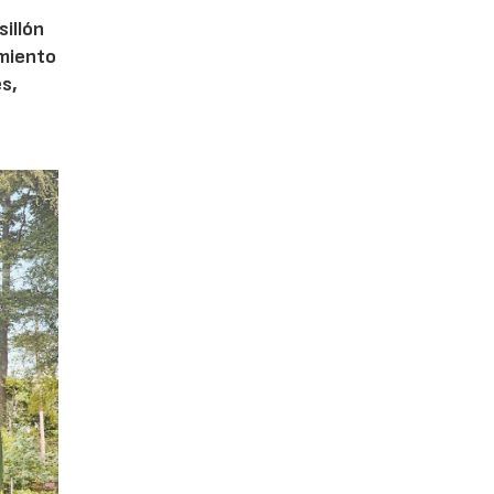
sillón
imiento
s,