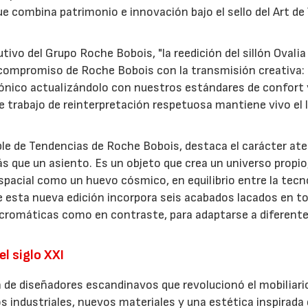
ue combina patrimonio e innovación bajo el sello del Art de
tivo del Grupo Roche Bobois, "la reedición del sillón Ovalia
 compromiso de Roche Bobois con la transmisión creativa:
 icónico actualizándolo con nuestros estándares de confort 
 trabajo de reinterpretación respetuosa mantiene vivo el 
ble de Tendencias de Roche Bobois, destaca el carácter at
s que un asiento. Es un objeto que crea un universo propio
spacial como un huevo cósmico, en equilibrio entre la tecn
e esta nueva edición incorpora seis acabados lacados en t
ocromáticas como en contraste, para adaptarse a diferent
l siglo XXI
 de diseñadores escandinavos que revolucionó el mobiliari
 industriales, nuevos materiales y una estética inspirada 