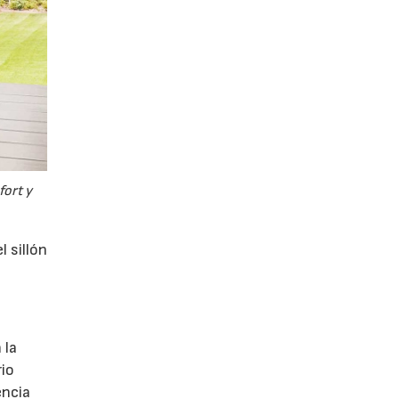
fort y
l sillón
 la
rio
encia