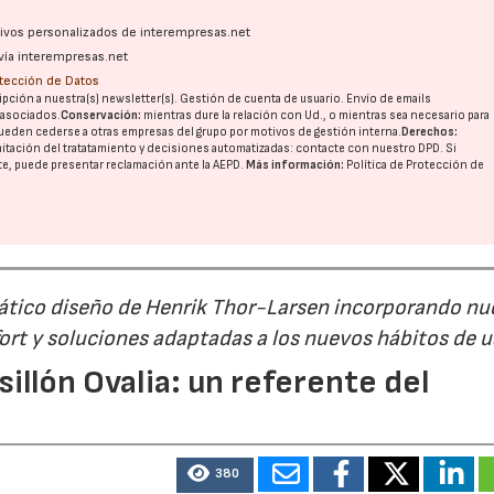
ativos personalizados de interempresas.net
vía interempresas.net
otección de Datos
pción a nuestra(s) newsletter(s). Gestión de cuenta de usuario. Envío de emails
o asociados.
Conservación:
mientras dure la relación con Ud., o mientras sea necesario para
ueden cederse a otras
empresas del grupo
por motivos de gestión interna.
Derechos:
imitación del tratatamiento y decisiones automatizadas:
contacte con nuestro DPD
. Si
nte, puede presentar reclamación ante la
AEPD
.
Más información:
Política de Protección de
mático diseño de Henrik Thor-Larsen incorporando nu
ort y soluciones adaptadas a los nuevos hábitos de 
illón Ovalia: un referente del
380