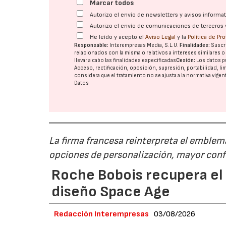
Marcar todos
Autorizo el envío de newsletters y avisos inform
Autorizo el envío de comunicaciones de terceros 
He leído y acepto el
Aviso Legal
y la
Política de Pr
Responsable:
Interempresas Media, S.L.U.
Finalidades:
Suscri
relacionados con la misma o relativos a intereses similares 
llevar a cabo las finalidades especificadas
Cesión:
Los datos p
Acceso, rectificación, oposición, supresión, portabilidad, l
considera que el tratamiento no se ajusta a la normativa vige
Datos
La firma francesa reinterpreta el emble
opciones de personalización, mayor conf
Roche Bobois recupera el s
diseño Space Age
Redacción Interempresas
03/08/2026