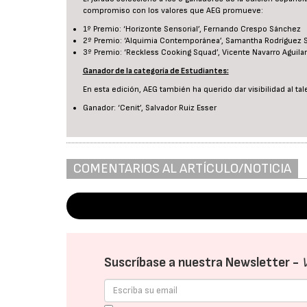
compromiso con los valores que AEG promueve:
1º Premio: ‘Horizonte Sensorial’, Fernando Crespo Sánchez
2º Premio: ‘Alquimia Contemporánea’, Samantha Rodríguez 
3º Premio: ‘Reckless Cooking Squad’, Vicente Navarro Aguilar
Ganador de la categoría de Estudiantes:
En esta edición, AEG también ha querido dar visibilidad al t
Ganador: ‘Cenit’, Salvador Ruiz Esser
COMENTARIOS AL ARTÍCULO/NOTICIA
Suscríbase a nuestra Newsletter -