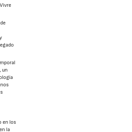
 Vivre
 de
y
legado
emporal
, un
ología
onos
es
o en los
en la