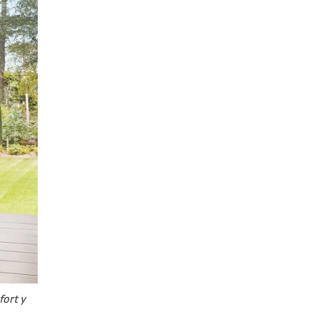
fort y