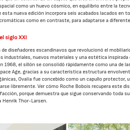
spacial como un huevo cósmico, en equilibrio entre la tecn
e esta nueva edición incorpora seis acabados lacados en t
ocromáticas como en contraste, para adaptarse a diferent
l siglo XXI
 de diseñadores escandinavos que revolucionó el mobiliari
 industriales, nuevos materiales y una estética inspirada 
en 1968, el sillón se consolidó rápidamente como una de la
ace Age, gracias a su característica estructura envolven
gánicas, Ovalia fue concebido como un capullo protector, 
llarse libremente. Ver cómo Roche Bobois recupera este di
sfacción, porque demuestra que sigue conservando toda su
a Henrik Thor-Larsen.