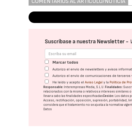
COMENTARIOS AL ARTÍCULO/NOTICIA
Suscríbase a nuestra Newsletter -
Marcar todos
Autorizo el envío de newsletters y avisos inform
Autorizo el envío de comunicaciones de terceros 
He leído y acepto el
Aviso Legal
y la
Política de Pr
Responsable:
Interempresas Media, S.L.U.
Finalidades:
Suscri
relacionados con la misma o relativos a intereses similares 
llevar a cabo las finalidades especificadas
Cesión:
Los datos p
Acceso, rectificación, oposición, supresión, portabilidad, l
considera que el tratamiento no se ajusta a la normativa vige
Datos