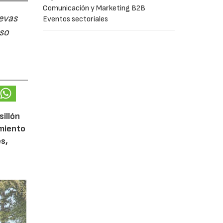
Comunicación y Marketing B2B
evas
Eventos sectoriales
uso
sillón
imiento
s,