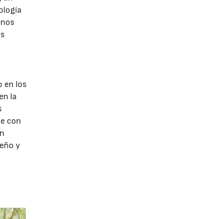
ología
onos
es
o en los
en la
s
te con
un
seño y