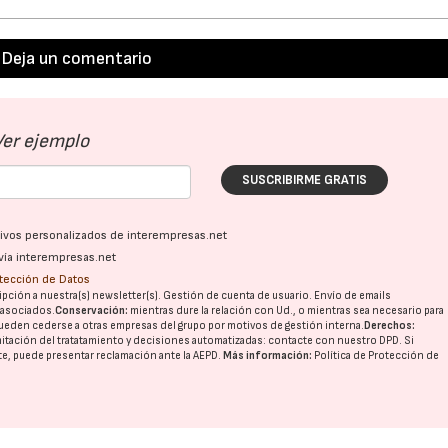
Deja un comentario
Ver ejemplo
SUSCRIBIRME GRATIS
ativos personalizados de interempresas.net
vía interempresas.net
otección de Datos
pción a nuestra(s) newsletter(s). Gestión de cuenta de usuario. Envío de emails
o asociados.
Conservación:
mientras dure la relación con Ud., o mientras sea necesario para
ueden cederse a otras
empresas del grupo
por motivos de gestión interna.
Derechos:
imitación del tratatamiento y decisiones automatizadas:
contacte con nuestro DPD
. Si
nte, puede presentar reclamación ante la
AEPD
.
Más información:
Política de Protección de