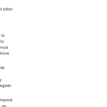
l sillón
 la
rio
encia
 Vivre
 de
y
legado
emporal
, un