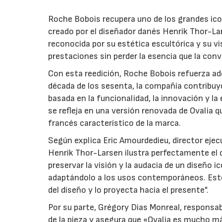
Roche Bobois recupera uno de los grandes icono
creado por el diseñador danés Henrik Thor-Lar
reconocida por su estética escultórica y su vi
prestaciones sin perder la esencia que la conv
Con esta reedición, Roche Bobois refuerza ade
década de los sesenta, la compañía contribuyó
basada en la funcionalidad, la innovación y l
se refleja en una versión renovada de Ovalia q
francés característico de la marca.
Según explica Eric Amourdedieu, director ejecu
Henrik Thor-Larsen ilustra perfectamente el
preservar la visión y la audacia de un diseño
adaptándolo a los usos contemporáneos. Este
del diseño y lo proyecta hacia el presente".
Por su parte, Grégory Dias Monreal, responsa
de la pieza y asegura que «Ovalia es mucho má