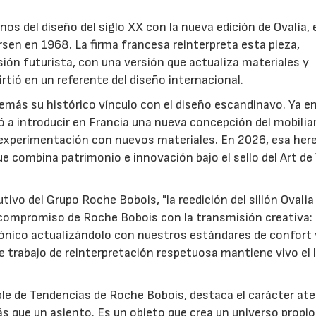
s del diseño del siglo XX con la nueva edición de Ovalia, e
sen en 1968. La firma francesa reinterpreta esta pieza,
sión futurista, con una versión que actualiza materiales y
irtió en un referente del diseño internacional.
más su histórico vínculo con el diseño escandinavo. Ya en
 a introducir en Francia una nueva concepción del mobilia
a experimentación con nuevos materiales. En 2026, esa her
ue combina patrimonio e innovación bajo el sello del Art de
tivo del Grupo Roche Bobois, "la reedición del sillón Ovalia
 compromiso de Roche Bobois con la transmisión creativa:
 icónico actualizándolo con nuestros estándares de confort 
 trabajo de reinterpretación respetuosa mantiene vivo el 
ble de Tendencias de Roche Bobois, destaca el carácter at
s que un asiento. Es un objeto que crea un universo propio