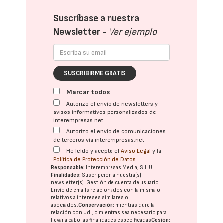
Suscríbase a nuestra
Newsletter -
Ver ejemplo
SUSCRIBIRME GRATIS
Marcar todos
Autorizo el envío de newsletters y
avisos informativos personalizados de
interempresas.net
Autorizo el envío de comunicaciones
de terceros vía interempresas.net
He leído y acepto el
Aviso Legal
y la
Política de Protección de Datos
Responsable:
Interempresas Media, S.L.U.
Finalidades:
Suscripción a nuestra(s)
newsletter(s). Gestión de cuenta de usuario.
Envío de emails relacionados con la misma o
relativos a intereses similares o
asociados.
Conservación:
mientras dure la
relación con Ud., o mientras sea necesario para
llevar a cabo las finalidades especificadas
Cesión: