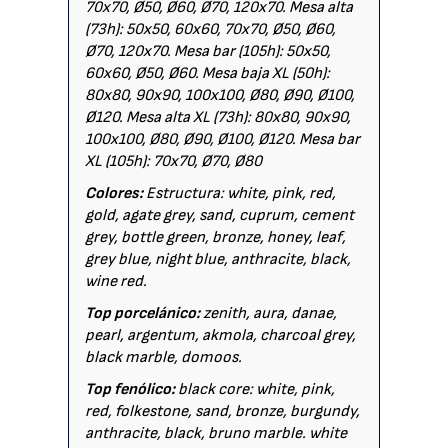
70x70, Ø50, Ø60, Ø70, 120x70. Mesa alta
(73h): 50x50, 60x60, 70x70, Ø50, Ø60,
Ø70, 120x70. Mesa bar (105h): 50x50,
60x60, Ø50, Ø60. Mesa baja XL (50h):
80x80, 90x90, 100x100, Ø80, Ø90, Ø100,
Ø120. Mesa alta XL (73h): 80x80, 90x90,
100x100, Ø80, Ø90, Ø100, Ø120. Mesa bar
XL (105h): 70x70, Ø70, Ø80
Colores:
Estructura: white, pink, red,
gold, agate grey, sand, cuprum, cement
grey, bottle green, bronze, honey, leaf,
grey blue, night blue, anthracite, black,
wine red.
Top porcelánico:
zenith, aura, danae,
pearl, argentum, akmola, charcoal grey,
black marble, domoos.
Top fenólico:
black core: white, pink,
red, folkestone, sand, bronze, burgundy,
anthracite, black, bruno marble. white