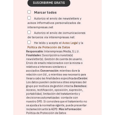
SUSCRIBIRME GRATIS
Marcar todos
Autorizo el envío de newsletters y
avisos informativos personalizados de
interempresas.net
Autorizo el envío de comunicaciones
de terceros vía interempresas.net
He leído y acepto el
Aviso Legal
y la
Política de Protección de Datos
Responsable:
Interempresas Media, S.L.U.
Finalidades:
Suscripción a nuestra(s)
newsletter(s). Gestión de cuenta de usuario.
Envío de emails relacionados con la misma o
relativos a intereses similares o
asociados.
Conservación:
mientras dure la
relación con Ud., o mientras sea necesario para
llevar a cabo las finalidades especificadas
Cesión:
Los datos pueden cederse a otras
empresas del
grupo
por motivos de gestión interna.
Derechos:
Acceso, rectificación, oposición, supresión,
portabilidad, limitación del tratatamiento y
decisiones automatizadas:
contacte con
nuestro DPD
. Si considera que el tratamiento no
se ajusta a la normativa vigente, puede presentar
reclamación ante la
AEPD
.
Más información:
Política de Protección de Datos