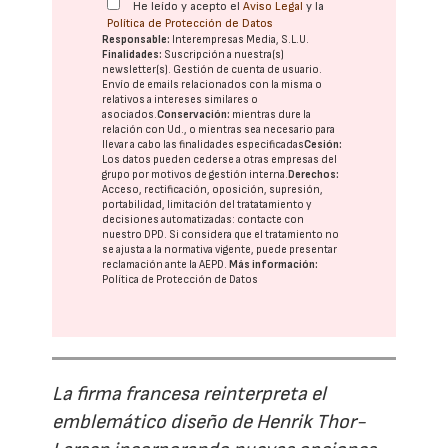
He leído y acepto el
Aviso Legal
y la
Política de Protección de Datos
Responsable:
Interempresas Media, S.L.U.
Finalidades:
Suscripción a nuestra(s)
newsletter(s). Gestión de cuenta de usuario.
Envío de emails relacionados con la misma o
relativos a intereses similares o
asociados.
Conservación:
mientras dure la
relación con Ud., o mientras sea necesario para
llevar a cabo las finalidades especificadas
Cesión:
Los datos pueden cederse a otras
empresas del
grupo
por motivos de gestión interna.
Derechos:
Acceso, rectificación, oposición, supresión,
portabilidad, limitación del tratatamiento y
decisiones automatizadas:
contacte con
nuestro DPD
. Si considera que el tratamiento no
se ajusta a la normativa vigente, puede presentar
reclamación ante la
AEPD
.
Más información:
Política de Protección de Datos
La firma francesa reinterpreta el
emblemático diseño de Henrik Thor-