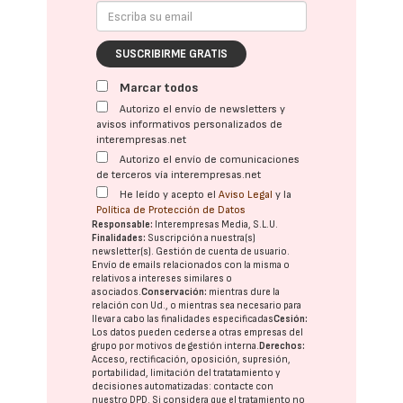
SUSCRIBIRME GRATIS
Marcar todos
Autorizo el envío de newsletters y
avisos informativos personalizados de
interempresas.net
Autorizo el envío de comunicaciones
de terceros vía interempresas.net
He leído y acepto el
Aviso Legal
y la
Política de Protección de Datos
Responsable:
Interempresas Media, S.L.U.
Finalidades:
Suscripción a nuestra(s)
newsletter(s). Gestión de cuenta de usuario.
Envío de emails relacionados con la misma o
relativos a intereses similares o
asociados.
Conservación:
mientras dure la
relación con Ud., o mientras sea necesario para
llevar a cabo las finalidades especificadas
Cesión:
Los datos pueden cederse a otras
empresas del
grupo
por motivos de gestión interna.
Derechos:
Acceso, rectificación, oposición, supresión,
portabilidad, limitación del tratatamiento y
decisiones automatizadas:
contacte con
nuestro DPD
. Si considera que el tratamiento no