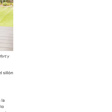
fort y
l sillón
 la
rio