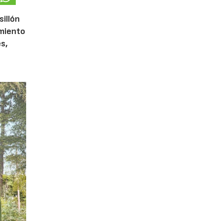
sillón
imiento
s,