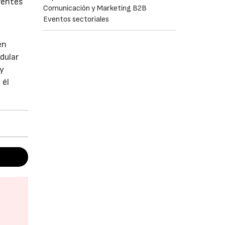
rentes
Comunicación y Marketing B2B
Eventos sectoriales
en
dular
 y
 él