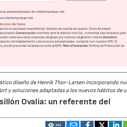
ativos personalizados de interempresas.net
vía interempresas.net
otección de Datos
pción a nuestra(s) newsletter(s). Gestión de cuenta de usuario. Envío de emails
o asociados.
Conservación:
mientras dure la relación con Ud., o mientras sea necesario para
ueden cederse a otras
empresas del grupo
por motivos de gestión interna.
Derechos:
imitación del tratatamiento y decisiones automatizadas:
contacte con nuestro DPD
. Si
nte, puede presentar reclamación ante la
AEPD
.
Más información:
Política de Protección de
mático diseño de Henrik Thor-Larsen incorporando nu
ort y soluciones adaptadas a los nuevos hábitos de 
illón Ovalia: un referente del
393