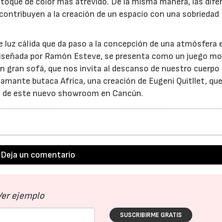
 toque de color más atrevido. De la misma manera, las dife
ntribuyen a la creación de un espacio con una sobriedad
de luz cálida que da paso a la concepción de una atmósfera 
el diseñada por Ramón Esteve, se presenta como un juego mo
un gran sofá, que nos invita al descanso de nuestro cuerpo
lamante butaca Africa, una creación de Eugeni Quitllet, que
al de este nuevo showroom en Cancún.
Deja un comentario
Ver ejemplo
SUSCRIBIRME GRATIS