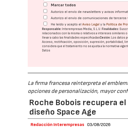
Marcar todos
Autorizo el envío de newsletters y avisos inform
Autorizo el envío de comunicaciones de terceros 
He leído y acepto el
Aviso Legal
y la
Política de Pr
Responsable:
Interempresas Media, S.L.U.
Finalidades:
Suscri
relacionados con la misma o relativos a intereses similares 
llevar a cabo las finalidades especificadas
Cesión:
Los datos p
Acceso, rectificación, oposición, supresión, portabilidad, l
considera que el tratamiento no se ajusta a la normativa vige
Datos
La firma francesa reinterpreta el emble
opciones de personalización, mayor conf
Roche Bobois recupera el s
diseño Space Age
Redacción Interempresas
03/08/2026