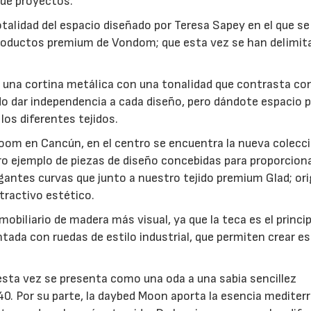
 de proyectos.
talidad del espacio diseñado por Teresa Sapey en el que se
y productos premium de Vondom; que esta vez se han delimit
r una cortina metálica con una tonalidad que contrasta con
do dar independencia a cada diseño, pero dándote espacio 
los diferentes tejidos.
oom en Cancún, en el centro se encuentra la nueva colecc
ro ejemplo de piezas de diseño concebidas para proporcion
gantes curvas que junto a nuestro tejido premium Glad; or
tractivo estético.
biliario de madera más visual, ya que la teca es el princip
tada con ruedas de estilo industrial, que permiten crear e
 esta vez se presenta como una oda a una sabia sencillez
040. Por su parte, la daybed Moon aporta la esencia mediter