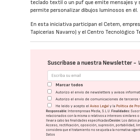
teclado textil o un puf que emite mensajes y 
permite personalizar dibujos luminosos en él.
En esta iniciativa participan el Cetem, empre
Tapicerías Navarro) y el Centro Tecnológico 
Suscríbase a nuestra Newsletter -
Marcar todos
Autorizo el envío de newsletters y avisos inform
Autorizo el envío de comunicaciones de terceros 
He leído y acepto el
Aviso Legal
y la
Política de Pr
Responsable:
Interempresas Media, S.L.U.
Finalidades:
Suscri
relacionados con la misma o relativos a intereses similares 
llevar a cabo las finalidades especificadas
Cesión:
Los datos p
Acceso, rectificación, oposición, supresión, portabilidad, l
considera que el tratamiento no se ajusta a la normativa vige
Datos