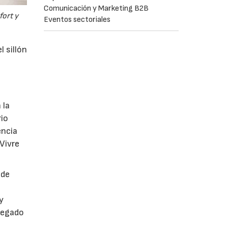
Comunicación y Marketing B2B
fort y
Eventos sectoriales
l sillón
 la
rio
encia
 Vivre
 de
y
legado