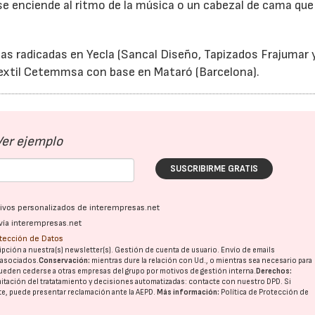
se enciende al ritmo de la música o un cabezal de cama que
sas radicadas en Yecla (Sancal Diseño, Tapizados Frajumar 
Textil Cetemmsa con base en Mataró (Barcelona).
06/07/2026
20/07/2026
Ver ejemplo
SUSCRIBIRME GRATIS
ativos personalizados de interempresas.net
vía interempresas.net
otección de Datos
pción a nuestra(s) newsletter(s). Gestión de cuenta de usuario. Envío de emails
o asociados.
Conservación:
mientras dure la relación con Ud., o mientras sea necesario para
ueden cederse a otras
empresas del grupo
por motivos de gestión interna.
Derechos:
imitación del tratatamiento y decisiones automatizadas:
contacte con nuestro DPD
. Si
nte, puede presentar reclamación ante la
AEPD
.
Más información:
Política de Protección de