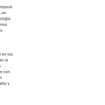
emporal
, un
ología
onos
es
o en los
en la
s
te con
un
seño y