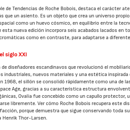
ble de Tendencias de Roche Bobois, destaca el carácter at
s que un asiento. Es un objeto que crea un universo propio
spacial como un huevo cósmico, en equilibrio entre la tecn
e esta nueva edición incorpora seis acabados lacados en t
ocromáticas como en contraste, para adaptarse a diferent
l siglo XXI
 de diseñadores escandinavos que revolucionó el mobiliari
 industriales, nuevos materiales y una estética inspirada 
en 1968, el sillón se consolidó rápidamente como una de la
ace Age, gracias a su característica estructura envolven
gánicas, Ovalia fue concebido como un capullo protector, 
llarse libremente. Ver cómo Roche Bobois recupera este di
sfacción, porque demuestra que sigue conservando toda su
a Henrik Thor-Larsen.