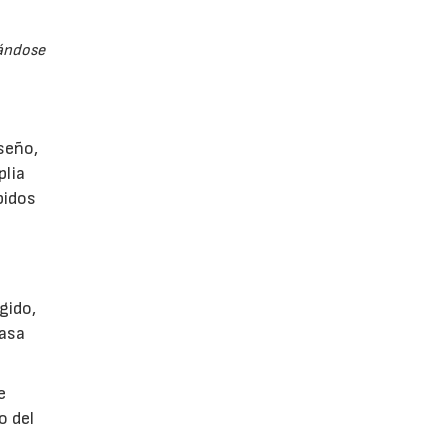
tándose
seño,
plia
bidos
gido,
casa
e
o del