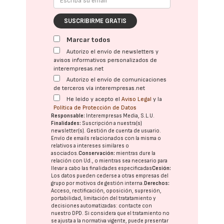
SUSCRIBIRME GRATIS
Marcar todos
Autorizo el envío de newsletters y
avisos informativos personalizados de
interempresas.net
Autorizo el envío de comunicaciones
de terceros vía interempresas.net
He leído y acepto el
Aviso Legal
y la
Política de Protección de Datos
Responsable:
Interempresas Media, S.L.U.
Finalidades:
Suscripción a nuestra(s)
newsletter(s). Gestión de cuenta de usuario.
Envío de emails relacionados con la misma o
relativos a intereses similares o
asociados.
Conservación:
mientras dure la
relación con Ud., o mientras sea necesario para
llevar a cabo las finalidades especificadas
Cesión:
Los datos pueden cederse a otras
empresas del
grupo
por motivos de gestión interna.
Derechos:
Acceso, rectificación, oposición, supresión,
portabilidad, limitación del tratatamiento y
decisiones automatizadas:
contacte con
nuestro DPD
. Si considera que el tratamiento no
se ajusta a la normativa vigente, puede presentar