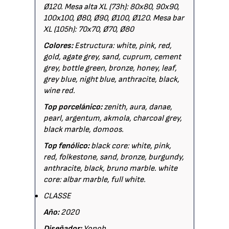
Ø120. Mesa alta XL (73h): 80x80, 90x90,
100x100, Ø80, Ø90, Ø100, Ø120. Mesa bar
XL (105h): 70x70, Ø70, Ø80
Colores:
Estructura: white, pink, red,
gold, agate grey, sand, cuprum, cement
grey, bottle green, bronze, honey, leaf,
grey blue, night blue, anthracite, black,
wine red.
Top porcelánico:
zenith, aura, danae,
pearl, argentum, akmola, charcoal grey,
black marble, domoos.
Top fenólico:
black core: white, pink,
red, folkestone, sand, bronze, burgundy,
anthracite, black, bruno marble. white
core: albar marble, full white.
CLASSE
Año:
2020
Diseñador:
Yonoh