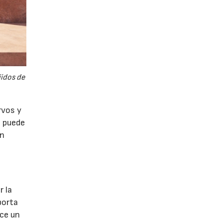
jidos de
rvos y
e puede
ón
s
l
r la
porta
ece un