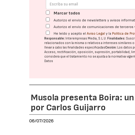
Marcar todos
Autorizo el envío de newsletters y avisos inform
Autorizo el envío de comunicaciones de terceros 
He leído y acepto el
Aviso Legal
y la
Política de Pr
Responsable:
Interempresas Media, S.L.U.
Finalidades:
Suscri
relacionados con la misma o relativos a intereses similares 
llevar a cabo las finalidades especificadas
Cesión:
Los datos p
Acceso, rectificación, oposición, supresión, portabilidad, l
considera que el tratamiento no se ajusta a la normativa vige
Datos
Musola presenta Boira: un
por Carlos Guijarro
06/07/2026