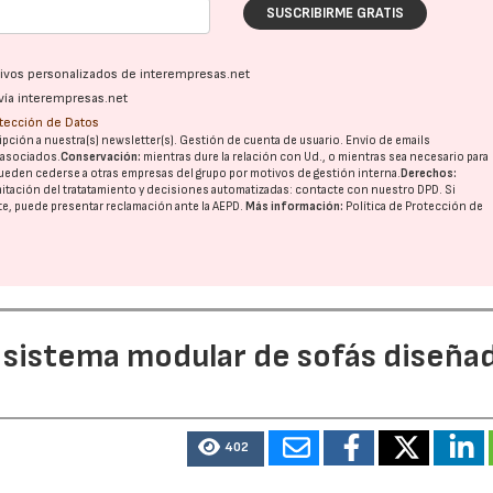
SUSCRIBIRME GRATIS
ativos personalizados de interempresas.net
vía interempresas.net
otección de Datos
pción a nuestra(s) newsletter(s). Gestión de cuenta de usuario. Envío de emails
o asociados.
Conservación:
mientras dure la relación con Ud., o mientras sea necesario para
ueden cederse a otras
empresas del grupo
por motivos de gestión interna.
Derechos:
imitación del tratatamiento y decisiones automatizadas:
contacte con nuestro DPD
. Si
nte, puede presentar reclamación ante la
AEPD
.
Más información:
Política de Protección de
 sistema modular de sofás diseña
402