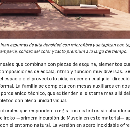
binan espumas de alta densidad con microfibra y se tapizan con te
ntemperie, solidez del color y tacto premium a lo largo del tiempo.
lineales que combinan con piezas de esquina, elementos cu
composiciones de escala, ritmo y función muy diversas. S
 espacio o el proyecto lo pida, crecer en cualquier direcci
ormal. La familia se completa con mesas auxiliares en do
porcelánico técnico, que extienden el sistema más allá de
etos con plena unidad visual.
cturales que responden a registros distintos sin abandona
e iroko —primera incursión de Musola en este material— a
con el entorno natural. La versión en acero inoxidable ofr