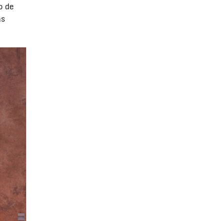
o de
as