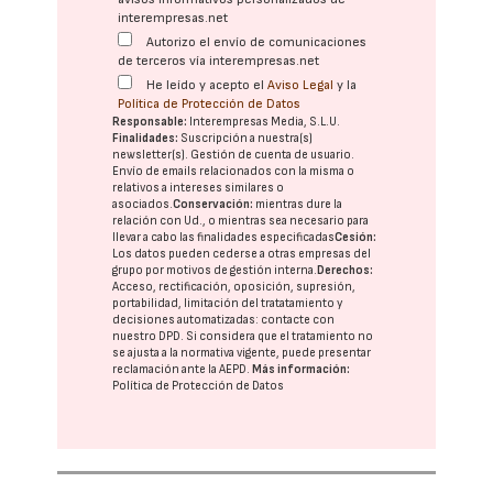
interempresas.net
Autorizo el envío de comunicaciones
de terceros vía interempresas.net
He leído y acepto el
Aviso Legal
y la
Política de Protección de Datos
Responsable:
Interempresas Media, S.L.U.
Finalidades:
Suscripción a nuestra(s)
newsletter(s). Gestión de cuenta de usuario.
Envío de emails relacionados con la misma o
relativos a intereses similares o
asociados.
Conservación:
mientras dure la
relación con Ud., o mientras sea necesario para
llevar a cabo las finalidades especificadas
Cesión:
Los datos pueden cederse a otras
empresas del
grupo
por motivos de gestión interna.
Derechos:
Acceso, rectificación, oposición, supresión,
portabilidad, limitación del tratatamiento y
decisiones automatizadas:
contacte con
nuestro DPD
. Si considera que el tratamiento no
se ajusta a la normativa vigente, puede presentar
reclamación ante la
AEPD
.
Más información:
Política de Protección de Datos