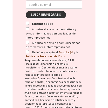
SUSCRIBIRME GRATIS
Marcar todos
Autorizo el envío de newsletters y
avisos informativos personalizados de
interempresas.net
Autorizo el envío de comunicaciones
de terceros vía interempresas.net
He leído y acepto el
Aviso Legal
y la
Política de Protección de Datos
Responsable:
Interempresas Media, S.L.U.
Finalidades:
Suscripción a nuestra(s)
newsletter(s). Gestión de cuenta de usuario.
Envío de emails relacionados con la misma o
relativos a intereses similares o
asociados.
Conservación:
mientras dure la
relación con Ud., o mientras sea necesario para
llevar a cabo las finalidades especificadas
Cesión:
Los datos pueden cederse a otras
empresas del
grupo
por motivos de gestión interna.
Derechos:
Acceso, rectificación, oposición, supresión,
portabilidad, limitación del tratatamiento y
decisiones automatizadas:
contacte con
nuestro DPD
. Si considera que el tratamiento no