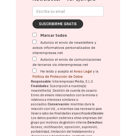
SUSCRIBIRME GRATIS
Marcar todos
Autorizo el envío de newsletters y
avisos informativos personalizados de
interempresas.net
Autorizo el envío de comunicaciones
de terceros vía interempresas.net
He leído y acepto el
Aviso Legal
y la
Política de Protección de Datos
Responsable:
Interempresas Media, S.L.U.
Finalidades:
Suscripción a nuestra(s)
newsletter(s). Gestión de cuenta de usuario.
Envío de emails relacionados con la misma o
relativos a intereses similares o
asociados.
Conservación:
mientras dure la
relación con Ud., o mientras sea necesario para
llevar a cabo las finalidades especificadas
Cesión:
Los datos pueden cederse a otras
empresas del
grupo
por motivos de gestión interna.
Derechos:
Acceso, rectificación, oposición, supresión,
portabilidad, limitación del tratatamiento y