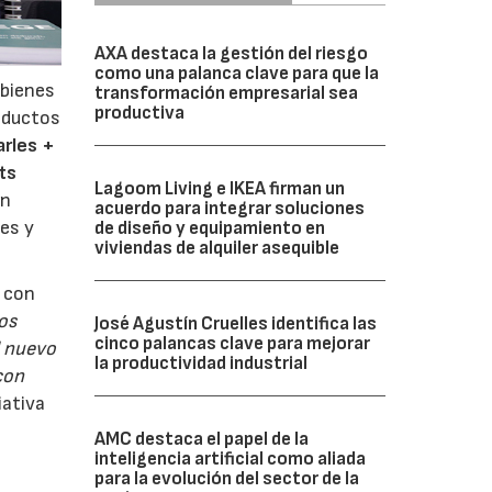
AXA destaca la gestión del riesgo
como una palanca clave para que la
 bienes
transformación empresarial sea
productiva
oductos
rles +
ts
Lagoom Living e IKEA firman un
un
acuerdo para integrar soluciones
es y
de diseño y equipamiento en
viviendas de alquiler asequible
e con
os
José Agustín Cruelles identifica las
cinco palancas clave para mejorar
l nuevo
la productividad industrial
con
iativa
AMC destaca el papel de la
inteligencia artificial como aliada
para la evolución del sector de la