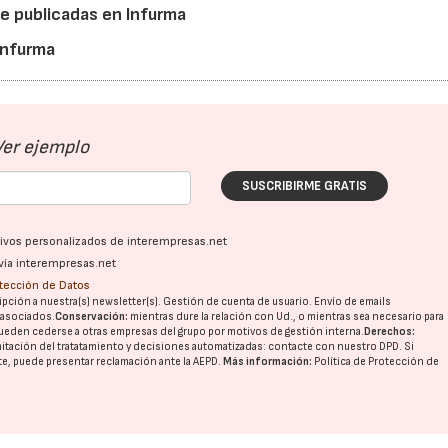
e publicadas en Infurma
 Infurma
Ver ejemplo
SUSCRIBIRME GRATIS
ativos personalizados de interempresas.net
vía interempresas.net
otección de Datos
pción a nuestra(s) newsletter(s). Gestión de cuenta de usuario. Envío de emails
o asociados.
Conservación:
mientras dure la relación con Ud., o mientras sea necesario para
ueden cederse a otras
empresas del grupo
por motivos de gestión interna.
Derechos:
imitación del tratatamiento y decisiones automatizadas:
contacte con nuestro DPD
. Si
nte, puede presentar reclamación ante la
AEPD
.
Más información:
Política de Protección de