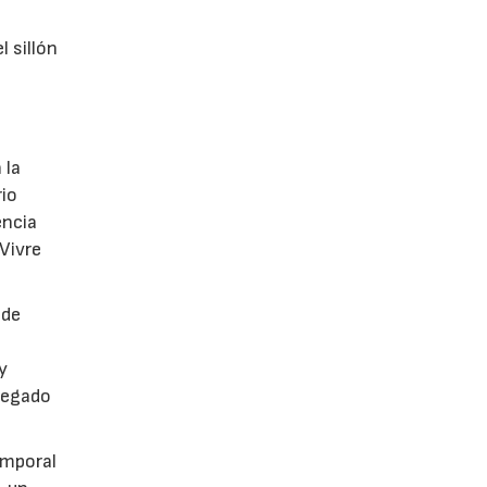
l sillón
 la
rio
encia
 Vivre
 de
y
legado
emporal