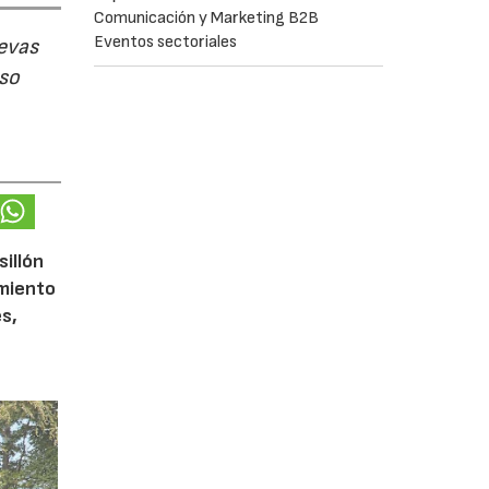
Comunicación y Marketing B2B
Eventos sectoriales
evas
uso
sillón
imiento
s,