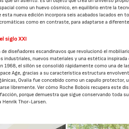
s que un asiento. Es un objeto que crea un universo propio
spacial como un huevo cósmico, en equilibrio entre la tecn
e esta nueva edición incorpora seis acabados lacados en t
ocromáticas como en contraste, para adaptarse a diferent
l siglo XXI
 de diseñadores escandinavos que revolucionó el mobiliari
 industriales, nuevos materiales y una estética inspirada 
en 1968, el sillón se consolidó rápidamente como una de la
ace Age, gracias a su característica estructura envolven
gánicas, Ovalia fue concebido como un capullo protector, 
llarse libremente. Ver cómo Roche Bobois recupera este di
sfacción, porque demuestra que sigue conservando toda su
a Henrik Thor-Larsen.