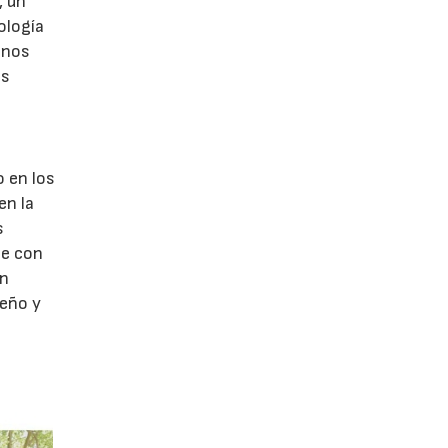
, un
ología
onos
es
o en los
en la
s
te con
un
seño y