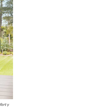
fort y