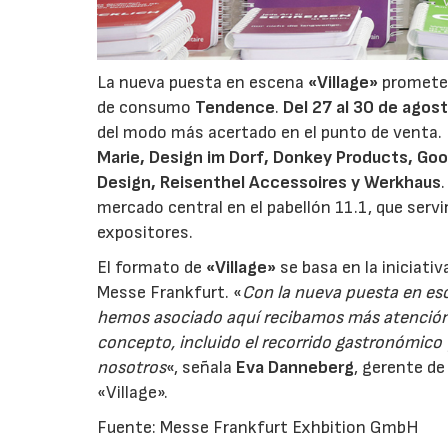
La nueva puesta en escena
«Village»
promete 
de consumo
Tendence
.
Del 27 al 30 de agos
del modo más acertado en el punto de venta.
Marie, Design im Dorf, Donkey Products, Goo
Design, Reisenthel Accessoires y Werkhaus
mercado central en el pabellón 11.1, que serv
expositores.
El formato de
«Village»
se basa en la iniciati
Messe Frankfurt. «
Con la nueva puesta en es
hemos asociado aquí recibamos más atención q
concepto, incluido el recorrido gastronómico
nosotros
«, señala
Eva Danneberg
, gerente de
«Village».
Fuente: Messe Frankfurt Exhbition GmbH