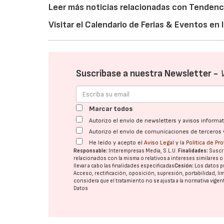
Leer más noticias relacionadas con Tendenc
Visitar el Calendario de Ferias & Eventos en
Suscríbase a nuestra Newsletter -
Marcar todos
Autorizo el envío de newsletters y avisos inform
Autorizo el envío de comunicaciones de terceros 
He leído y acepto el
Aviso Legal
y la
Política de Pr
Responsable:
Interempresas Media, S.L.U.
Finalidades:
Suscri
relacionados con la misma o relativos a intereses similares 
llevar a cabo las finalidades especificadas
Cesión:
Los datos p
Acceso, rectificación, oposición, supresión, portabilidad, l
considera que el tratamiento no se ajusta a la normativa vige
Datos