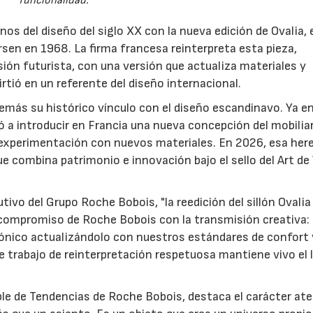
funcionalidad.
s del diseño del siglo XX con la nueva edición de Ovalia, e
sen en 1968. La firma francesa reinterpreta esta pieza,
sión futurista, con una versión que actualiza materiales y
irtió en un referente del diseño internacional.
más su histórico vínculo con el diseño escandinavo. Ya en
 a introducir en Francia una nueva concepción del mobilia
a experimentación con nuevos materiales. En 2026, esa her
ue combina patrimonio e innovación bajo el sello del Art de
tivo del Grupo Roche Bobois, "la reedición del sillón Ovalia
 compromiso de Roche Bobois con la transmisión creativa:
 icónico actualizándolo con nuestros estándares de confort 
 trabajo de reinterpretación respetuosa mantiene vivo el 
ble de Tendencias de Roche Bobois, destaca el carácter at