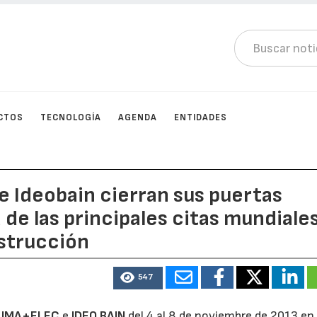
CTOS
TECNOLOGÍA
AGENDA
ENTIDADES
e Ideobain cierran sus puertas
e las principales citas mundiale
nstrucción
547
LIMA+ELEC
e
IDEO BAIN
del 4 al 8 de noviembre de 2013 en 