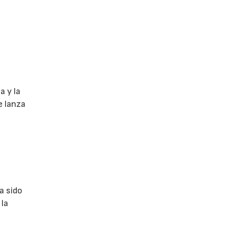
a y la
e lanza
a sido
 la