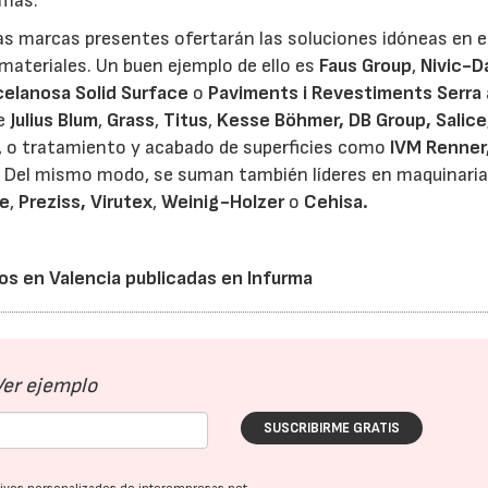
 más.
las marcas presentes ofertarán las soluciones idóneas en e
materiales. Un buen ejemplo de ello es
Faus Group
,
Nivic-Da
celanosa Solid Surface
o
Paviments i Revestiments Serra
de
Julius Blum
,
Grass
,
Titus
,
Kesse Böhmer,
DB Group, Salice
, o tratamiento y acabado de superficies como
IVM Renner
. Del mismo modo, se suman también líderes en maquinaria
ge
,
Preziss, Virutex
,
Weinig-Holzer
o
Cehisa.
os en Valencia publicadas en Infurma
Ver ejemplo
SUSCRIBIRME GRATIS