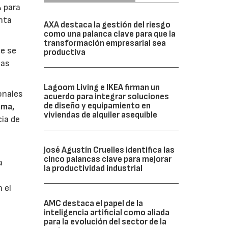
% para
nta
AXA destaca la gestión del riesgo
como una palanca clave para que la
transformación empresarial sea
ue se
productiva
las
Lagoom Living e IKEA firman un
onales
acuerdo para integrar soluciones
de diseño y equipamiento en
ama,
viviendas de alquiler asequible
cia de
José Agustín Cruelles identifica las
cinco palancas clave para mejorar
a
la productividad industrial
 el
AMC destaca el papel de la
inteligencia artificial como aliada
para la evolución del sector de la