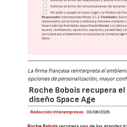
Autorizo el envío de newsletters y avisos inform
Autorizo el envío de comunicaciones de terceros 
He leído y acepto el
Aviso Legal
y la
Política de Pr
Responsable:
Interempresas Media, S.L.U.
Finalidades:
Suscri
relacionados con la misma o relativos a intereses similares 
llevar a cabo las finalidades especificadas
Cesión:
Los datos p
Acceso, rectificación, oposición, supresión, portabilidad, l
considera que el tratamiento no se ajusta a la normativa vige
Datos
La firma francesa reinterpreta el emble
opciones de personalización, mayor conf
Roche Bobois recupera el s
diseño Space Age
Redacción Interempresas
03/08/2026
Roche Bobois
recupera uno de los grandes ico