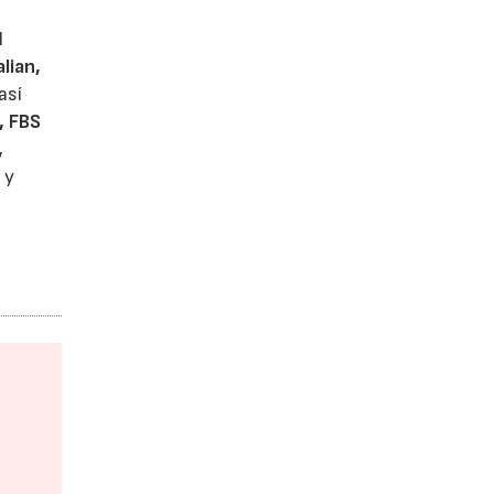
l
lian,
así
, FBS
,
 y