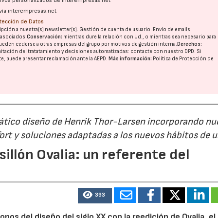
ativos personalizados de interempresas.net
vía interempresas.net
otección de Datos
pción a nuestra(s) newsletter(s). Gestión de cuenta de usuario. Envío de emails
o asociados.
Conservación:
mientras dure la relación con Ud., o mientras sea necesario para
ueden cederse a otras
empresas del grupo
por motivos de gestión interna.
Derechos:
imitación del tratatamiento y decisiones automatizadas:
contacte con nuestro DPD
. Si
nte, puede presentar reclamación ante la
AEPD
.
Más información:
Política de Protección de
mático diseño de Henrik Thor-Larsen incorporando nu
ort y soluciones adaptadas a los nuevos hábitos de 
illón Ovalia: un referente del
393
nos del diseño del siglo XX con la reedición de Ovalia, el 