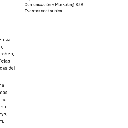
Comunicación y Marketing B2B
Eventos sectoriales
encia
o
,
eraben,
Tejas
cas del
una
rmas
 las
omo
eys
,
m,