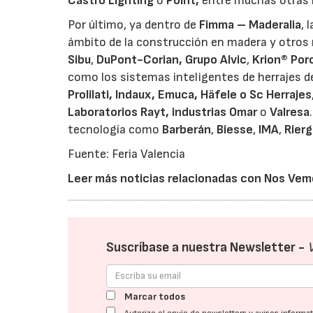
Castro Lighting
o
Point,
entre muchas otras
Por último, ya dentro de
Fimma – Maderalia
, 
ámbito de la construcción en madera y otros 
Sibu
,
DuPont-Corian,
Grupo Alvic
,
Krion® Por
como los sistemas inteligentes de herrajes 
Prolilati, Indaux, Emuca, Häfele o Sc Herrajes
Laboratorios Rayt, industrias Omar
o
Valresa
tecnología como
Barberán
,
Biesse
,
IMA
,
Rier
Fuente: Feria Valencia
Leer más noticias relacionadas con Nos Vem
Suscríbase a nuestra Newsletter -
Marcar todos