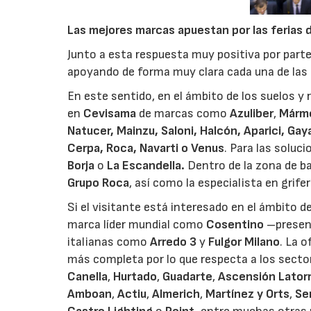
Las mejores marcas apuestan por las ferias 
Junto a esta respuesta muy positiva por parte
apoyando de forma muy clara cada una de las 
En este sentido, en el ámbito de los suelos y
en
Cevisama
de marcas como
Azuliber
,
Mármo
Natucer, Mainzu, Saloni, Halcón, Aparici, Ga
Cerpa, Roca, Navarti o Venus
. Para las soluc
Borja
o
La Escandella.
Dentro de la zona de 
Grupo Roca
, así como la especialista en grife
Si el visitante está interesado en el ámbito d
marca líder mundial como
Cosentino
–present
italianas como
Arredo 3
y
Fulgor Milano
.
La o
más completa por lo que respecta a los secto
Canella
,
Hurtado
,
Guadarte
,
Ascensión Lator
Amboan
,
Actiu
,
Almerich
,
Martínez y Orts
,
Se