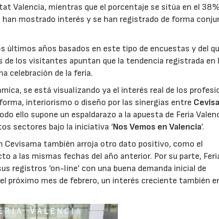
at Valencia, mientras que el porcentaje se sitúa en el 38
én han mostrado interés y se han registrado de forma conju
los últimos años basados en este tipo de encuestas y del q
 de los visitantes apuntan que la tendencia registrada en 
 celebración de la feria.
ca, se está visualizando ya el interés real de los profesi
eforma, interiorismo o diseño por las sinergias entre
Cevis
Todo ello supone un espaldarazo a la apuesta de Feria Valen
s sectores bajo la iniciativa ‘
Nos Vemos en Valencia
’.
 en Cevisama también arroja otro dato positivo, como el
o a las mismas fechas del año anterior. Por su parte, Feri
us registros ‘on-line’ con una buena demanda inicial de
del próximo mes de febrero, un interés creciente también en