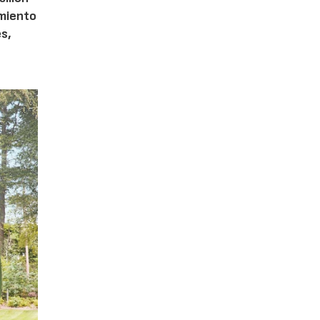
imiento
s,