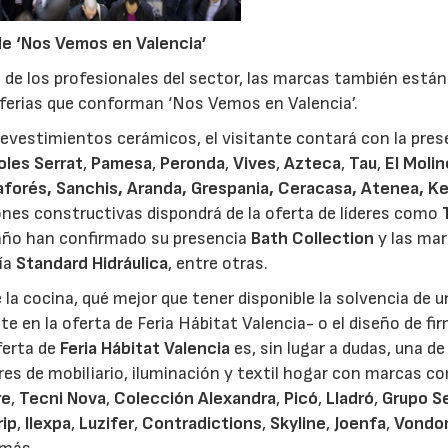
de ‘Nos Vemos en Valencia’
 de los profesionales del sector, las marcas también están
ferias que conforman ‘Nos Vemos en Valencia’.
 revestimientos cerámicos, el visitante contará con la pres
les Serrat
,
Pamesa
,
Peronda
,
Vives
,
Azteca
,
Tau
,
El Molin
yaforés, Sanchis, Aranda, Grespania, Ceracasa, Atenea, K
iones constructivas dispondrá de la oferta de líderes como
baño han confirmado su presencia
Bath Collection
y las mar
ría
Standard Hidráulica
, entre otras.
e la cocina, qué mejor que tener disponible la solvencia de 
e en la oferta de Feria Hábitat Valencia- o el diseño de fi
ferta de
Feria Hábitat Valencia
es, sin lugar a dudas, una de
res de mobiliario, iluminación y textil hogar con marcas c
re
,
Tecni Nova
,
Colección Alexandra
,
Picó
,
Lladró
,
Grupo S
rip
,
Ilexpa
,
Luzifer
,
Contradictions
,
Skyline
,
Joenfa
,
Vondo