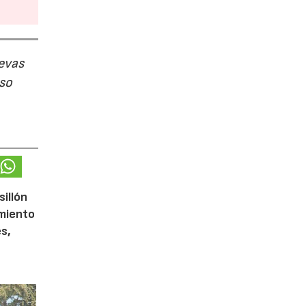
evas
uso
sillón
imiento
s,