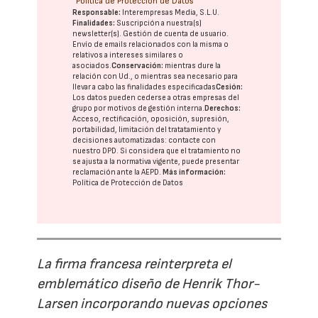
Política de Protección de Datos
Responsable:
Interempresas Media, S.L.U.
Finalidades:
Suscripción a nuestra(s)
newsletter(s). Gestión de cuenta de usuario.
Envío de emails relacionados con la misma o
relativos a intereses similares o
asociados.
Conservación:
mientras dure la
relación con Ud., o mientras sea necesario para
llevar a cabo las finalidades especificadas
Cesión:
Los datos pueden cederse a otras
empresas del
grupo
por motivos de gestión interna.
Derechos:
Acceso, rectificación, oposición, supresión,
portabilidad, limitación del tratatamiento y
decisiones automatizadas:
contacte con
nuestro DPD
. Si considera que el tratamiento no
se ajusta a la normativa vigente, puede presentar
reclamación ante la
AEPD
.
Más información:
Política de Protección de Datos
La firma francesa reinterpreta el
emblemático diseño de Henrik Thor-
Larsen incorporando nuevas opciones