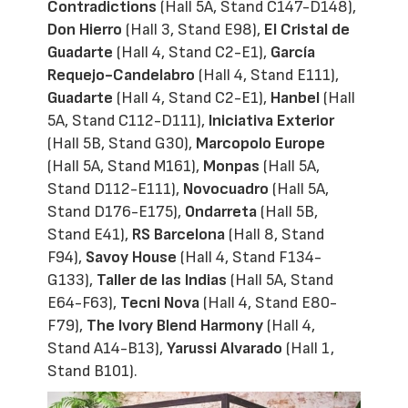
Contradictions
(Hall 5A, Stand C147-D148),
Don Hierro
(Hall 3, Stand E98),
El Cristal de
Guadarte
(Hall 4, Stand C2-E1),
García
Requejo-Candelabro
(Hall 4, Stand E111),
Guadarte
(Hall 4, Stand C2-E1),
Hanbel
(Hall
5A, Stand C112-D111),
Iniciativa Exterior
(Hall 5B, Stand G30),
Marcopolo Europe
(Hall 5A, Stand M161),
Monpas
(Hall 5A,
Stand D112-E111),
Novocuadro
(Hall 5A,
Stand D176-E175),
Ondarreta
(Hall 5B,
Stand E41),
RS Barcelona
(Hall 8, Stand
F94),
Savoy House
(Hall 4, Stand F134-
G133),
Taller de las Indias
(Hall 5A, Stand
E64-F63),
Tecni Nova
(Hall 4, Stand E80-
F79),
The Ivory Blend Harmony
(Hall 4,
Stand A14-B13),
Yarussi Alvarado
(Hall 1,
Stand B101).