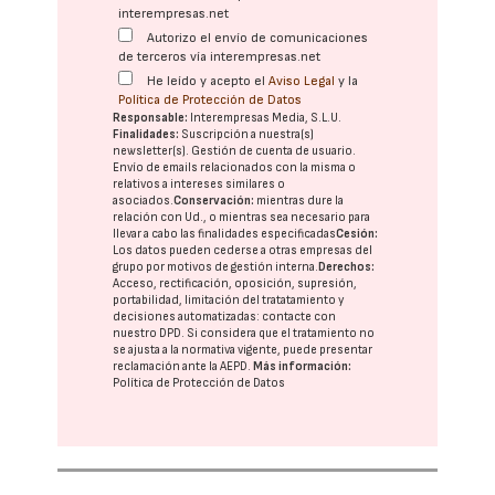
interempresas.net
Autorizo el envío de comunicaciones
de terceros vía interempresas.net
He leído y acepto el
Aviso Legal
y la
Política de Protección de Datos
Responsable:
Interempresas Media, S.L.U.
Finalidades:
Suscripción a nuestra(s)
newsletter(s). Gestión de cuenta de usuario.
Envío de emails relacionados con la misma o
relativos a intereses similares o
asociados.
Conservación:
mientras dure la
relación con Ud., o mientras sea necesario para
llevar a cabo las finalidades especificadas
Cesión:
Los datos pueden cederse a otras
empresas del
grupo
por motivos de gestión interna.
Derechos:
Acceso, rectificación, oposición, supresión,
portabilidad, limitación del tratatamiento y
decisiones automatizadas:
contacte con
nuestro DPD
. Si considera que el tratamiento no
se ajusta a la normativa vigente, puede presentar
reclamación ante la
AEPD
.
Más información:
Política de Protección de Datos