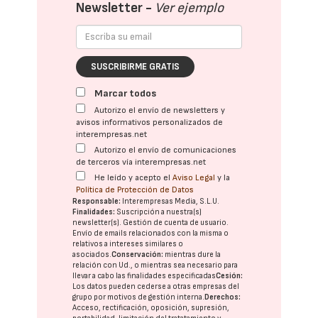
Newsletter -
Ver ejemplo
SUSCRIBIRME GRATIS
Marcar todos
Autorizo el envío de newsletters y
avisos informativos personalizados de
interempresas.net
Autorizo el envío de comunicaciones
de terceros vía interempresas.net
He leído y acepto el
Aviso Legal
y la
Política de Protección de Datos
Responsable:
Interempresas Media, S.L.U.
Finalidades:
Suscripción a nuestra(s)
newsletter(s). Gestión de cuenta de usuario.
Envío de emails relacionados con la misma o
relativos a intereses similares o
asociados.
Conservación:
mientras dure la
relación con Ud., o mientras sea necesario para
llevar a cabo las finalidades especificadas
Cesión:
Los datos pueden cederse a otras
empresas del
grupo
por motivos de gestión interna.
Derechos:
Acceso, rectificación, oposición, supresión,