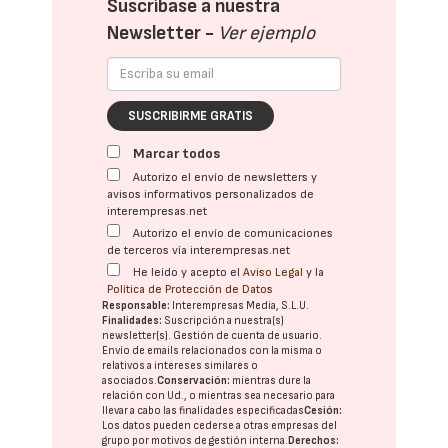
Suscríbase a nuestra
Newsletter -
Ver ejemplo
SUSCRIBIRME GRATIS
Marcar todos
Autorizo el envío de newsletters y
avisos informativos personalizados de
interempresas.net
Autorizo el envío de comunicaciones
de terceros vía interempresas.net
He leído y acepto el
Aviso Legal
y la
Política de Protección de Datos
Responsable:
Interempresas Media, S.L.U.
Finalidades:
Suscripción a nuestra(s)
newsletter(s). Gestión de cuenta de usuario.
Envío de emails relacionados con la misma o
relativos a intereses similares o
asociados.
Conservación:
mientras dure la
relación con Ud., o mientras sea necesario para
llevar a cabo las finalidades especificadas
Cesión:
Los datos pueden cederse a otras
empresas del
grupo
por motivos de gestión interna.
Derechos: