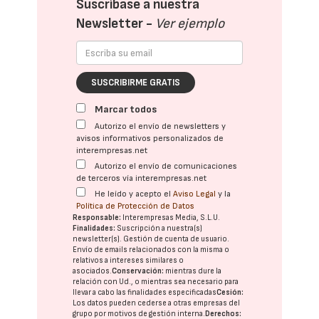
Suscríbase a nuestra
Newsletter -
Ver ejemplo
SUSCRIBIRME GRATIS
Marcar todos
Autorizo el envío de newsletters y
avisos informativos personalizados de
interempresas.net
Autorizo el envío de comunicaciones
de terceros vía interempresas.net
He leído y acepto el
Aviso Legal
y la
Política de Protección de Datos
Responsable:
Interempresas Media, S.L.U.
Finalidades:
Suscripción a nuestra(s)
newsletter(s). Gestión de cuenta de usuario.
Envío de emails relacionados con la misma o
relativos a intereses similares o
asociados.
Conservación:
mientras dure la
relación con Ud., o mientras sea necesario para
llevar a cabo las finalidades especificadas
Cesión:
Los datos pueden cederse a otras
empresas del
grupo
por motivos de gestión interna.
Derechos: