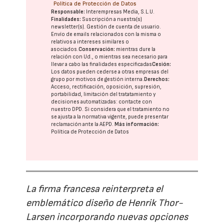
Política de Protección de Datos
Responsable:
Interempresas Media, S.L.U.
Finalidades:
Suscripción a nuestra(s)
newsletter(s). Gestión de cuenta de usuario.
Envío de emails relacionados con la misma o
relativos a intereses similares o
asociados.
Conservación:
mientras dure la
relación con Ud., o mientras sea necesario para
llevar a cabo las finalidades especificadas
Cesión:
Los datos pueden cederse a otras
empresas del
grupo
por motivos de gestión interna.
Derechos:
Acceso, rectificación, oposición, supresión,
portabilidad, limitación del tratatamiento y
decisiones automatizadas:
contacte con
nuestro DPD
. Si considera que el tratamiento no
se ajusta a la normativa vigente, puede presentar
reclamación ante la
AEPD
.
Más información:
Política de Protección de Datos
La firma francesa reinterpreta el
emblemático diseño de Henrik Thor-
Larsen incorporando nuevas opciones