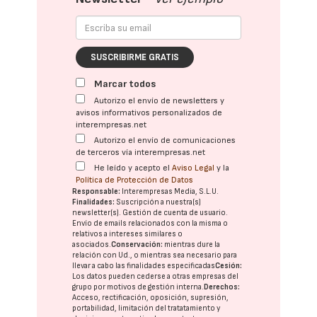
SUSCRIBIRME GRATIS
Marcar todos
Autorizo el envío de newsletters y
avisos informativos personalizados de
interempresas.net
Autorizo el envío de comunicaciones
de terceros vía interempresas.net
He leído y acepto el
Aviso Legal
y la
Política de Protección de Datos
Responsable:
Interempresas Media, S.L.U.
Finalidades:
Suscripción a nuestra(s)
newsletter(s). Gestión de cuenta de usuario.
Envío de emails relacionados con la misma o
relativos a intereses similares o
asociados.
Conservación:
mientras dure la
relación con Ud., o mientras sea necesario para
llevar a cabo las finalidades especificadas
Cesión:
Los datos pueden cederse a otras
empresas del
grupo
por motivos de gestión interna.
Derechos:
Acceso, rectificación, oposición, supresión,
portabilidad, limitación del tratatamiento y