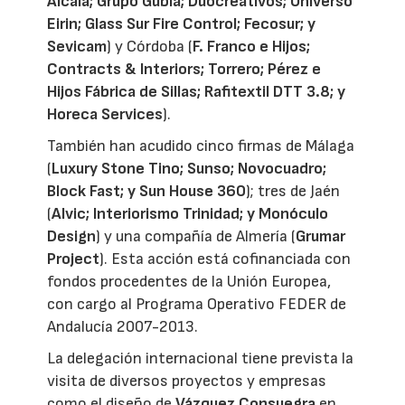
Alcalá; Grupo Gubia; Duocreativos; Universo
Eirin; Glass Sur Fire Control; Fecosur; y
Sevicam
) y Córdoba (
F. Franco e Hijos;
Contracts & Interiors; Torrero; Pérez e
Hijos Fábrica de Sillas; Rafitextil DTT 3.8; y
Horeca Services
).
También han acudido cinco firmas de Málaga
(
Luxury Stone Tino; Sunso; Novocuadro;
Block Fast; y Sun House 360
); tres de Jaén
(
Alvic; Interiorismo Trinidad; y Monóculo
Design
) y una compañía de Almería (
Grumar
Project
). Esta acción está cofinanciada con
fondos procedentes de la Unión Europea,
con cargo al Programa Operativo FEDER de
Andalucía 2007-2013.
La delegación internacional tiene prevista la
visita de diversos proyectos y empresas
como el diseño de
Vázquez Consuegra
en