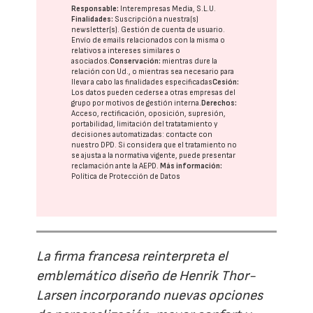
Responsable:
Interempresas Media, S.L.U.
Finalidades:
Suscripción a nuestra(s)
newsletter(s). Gestión de cuenta de usuario.
Envío de emails relacionados con la misma o
relativos a intereses similares o
asociados.
Conservación:
mientras dure la
relación con Ud., o mientras sea necesario para
llevar a cabo las finalidades especificadas
Cesión:
Los datos pueden cederse a otras
empresas del
grupo
por motivos de gestión interna.
Derechos:
Acceso, rectificación, oposición, supresión,
portabilidad, limitación del tratatamiento y
decisiones automatizadas:
contacte con
nuestro DPD
. Si considera que el tratamiento no
se ajusta a la normativa vigente, puede presentar
reclamación ante la
AEPD
.
Más información:
Política de Protección de Datos
La firma francesa reinterpreta el
emblemático diseño de Henrik Thor-
Larsen incorporando nuevas opciones