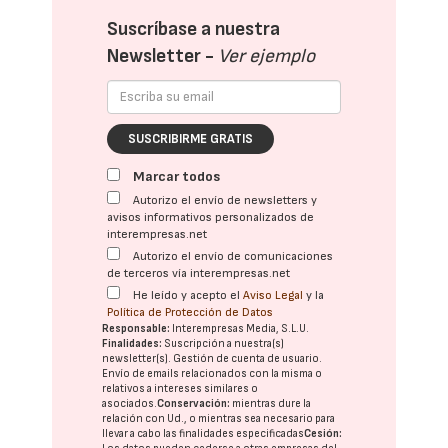
Suscríbase a nuestra
Newsletter -
Ver ejemplo
SUSCRIBIRME GRATIS
Marcar todos
Autorizo el envío de newsletters y
avisos informativos personalizados de
interempresas.net
Autorizo el envío de comunicaciones
de terceros vía interempresas.net
He leído y acepto el
Aviso Legal
y la
Política de Protección de Datos
Responsable:
Interempresas Media, S.L.U.
Finalidades:
Suscripción a nuestra(s)
newsletter(s). Gestión de cuenta de usuario.
Envío de emails relacionados con la misma o
relativos a intereses similares o
asociados.
Conservación:
mientras dure la
relación con Ud., o mientras sea necesario para
llevar a cabo las finalidades especificadas
Cesión: