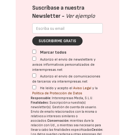
Suscríbase a nuestra
Newsletter -
Ver ejemplo
SUSCRIBIRME GRATIS
Marcar todos
Autorizo el envío de newsletters y
avisos informativos personalizados de
interempresas.net
Autorizo el envío de comunicaciones
de terceros vía interempresas.net
He leído y acepto el
Aviso Legal
y la
Política de Protección de Datos
Responsable:
Interempresas Media, S.L.U.
Finalidades:
Suscripción a nuestra(s)
newsletter(s). Gestión de cuenta de usuario.
Envío de emails relacionados con la misma o
relativos a intereses similares o
asociados.
Conservación:
mientras dure la
relación con Ud., o mientras sea necesario para
llevar a cabo las finalidades especificadas
Cesión:
Los datos pueden cederse a otras
empresas del