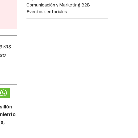
Comunicación y Marketing B2B
Eventos sectoriales
evas
uso
sillón
imiento
s,