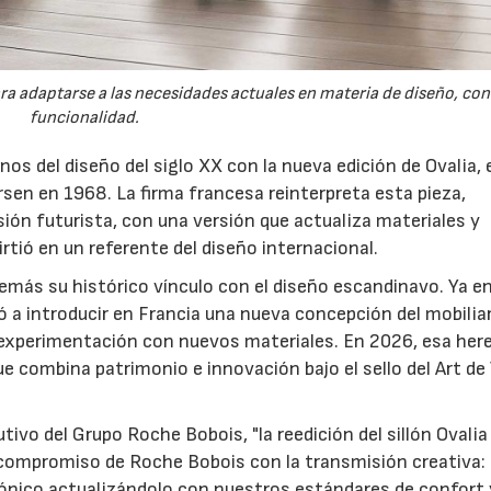
ra adaptarse a las necesidades actuales en materia de diseño, con
funcionalidad.
s del diseño del siglo XX con la nueva edición de Ovalia, e
sen en 1968. La firma francesa reinterpreta esta pieza,
sión futurista, con una versión que actualiza materiales y
irtió en un referente del diseño internacional.
más su histórico vínculo con el diseño escandinavo. Ya en
 a introducir en Francia una nueva concepción del mobilia
a experimentación con nuevos materiales. En 2026, esa her
ue combina patrimonio e innovación bajo el sello del Art de
tivo del Grupo Roche Bobois, "la reedición del sillón Ovalia
 compromiso de Roche Bobois con la transmisión creativa:
 icónico actualizándolo con nuestros estándares de confort 