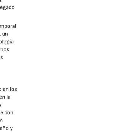
legado
emporal
, un
ología
onos
es
o en los
en la
s
te con
un
seño y