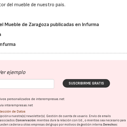
tor del mueble de nuestro país.
del Mueble de Zaragoza publicadas en Infurma
a
 Infurma
Ver ejemplo
SUSCRIBIRME GRATIS
ativos personalizados de interempresas.net
vía interempresas.net
otección de Datos
pción a nuestra(s) newsletter(s). Gestión de cuenta de usuario. Envío de emails
o asociados.
Conservación:
mientras dure la relación con Ud., o mientras sea necesario para
ueden cederse a otras
empresas del grupo
por motivos de gestión interna.
Derechos: