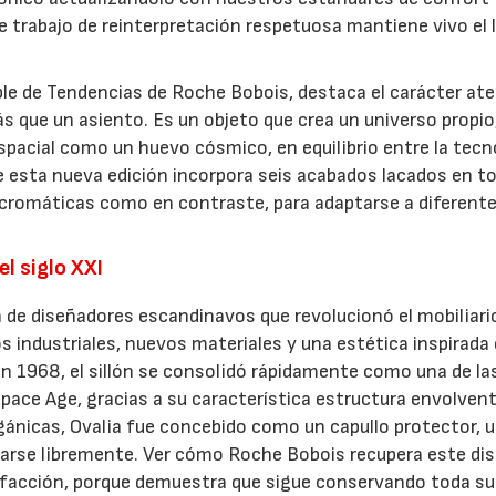
 trabajo de reinterpretación respetuosa mantiene vivo el 
ble de Tendencias de Roche Bobois, destaca el carácter at
s que un asiento. Es un objeto que crea un universo propio
spacial como un huevo cósmico, en equilibrio entre la tecn
e esta nueva edición incorpora seis acabados lacados en t
ocromáticas como en contraste, para adaptarse a diferent
l siglo XXI
 de diseñadores escandinavos que revolucionó el mobiliari
 industriales, nuevos materiales y una estética inspirada 
en 1968, el sillón se consolidó rápidamente como una de la
ace Age, gracias a su característica estructura envolven
gánicas, Ovalia fue concebido como un capullo protector, 
llarse libremente. Ver cómo Roche Bobois recupera este di
sfacción, porque demuestra que sigue conservando toda su