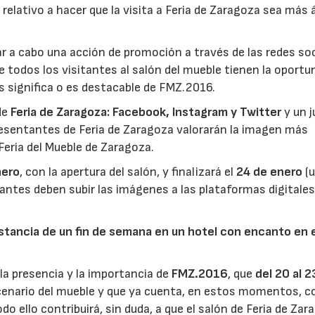
 relativo a hacer que la visita a Feria de Zaragoza sea más á
r a cabo una acción de promoción a través de las redes soc
 todos los visitantes al salón del mueble tienen la oportu
los significa o es destacable de FMZ.2016.
de
Feria de Zaragoza:
Facebook
, Instagram y
Twitter
y un j
esentantes de Feria de Zaragoza valorarán la imagen más
 Feria del Mueble de Zaragoza.
nero
, con la apertura del salón, y finalizará el
24 de enero
(u
pantes deben subir las imágenes a las plataformas digitales
tancia de un fin de semana en un hotel con encanto en e
 la presencia y la importancia de
FMZ.2016
, que
del 20 al 2
scenario del mueble y que ya cuenta, en estos momentos, 
do ello contribuirá, sin duda, a que el salón de Feria de Zar