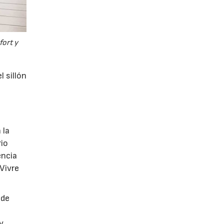
fort y
l sillón
 la
rio
encia
 Vivre
 de
y