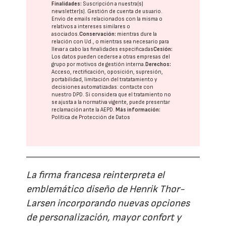
Finalidades:
Suscripción a nuestra(s)
newsletter(s). Gestión de cuenta de usuario.
Envío de emails relacionados con la misma o
relativos a intereses similares o
asociados.
Conservación:
mientras dure la
relación con Ud., o mientras sea necesario para
llevar a cabo las finalidades especificadas
Cesión:
Los datos pueden cederse a otras
empresas del
grupo
por motivos de gestión interna.
Derechos:
Acceso, rectificación, oposición, supresión,
portabilidad, limitación del tratatamiento y
decisiones automatizadas:
contacte con
nuestro DPD
. Si considera que el tratamiento no
se ajusta a la normativa vigente, puede presentar
reclamación ante la
AEPD
.
Más información:
Política de Protección de Datos
La firma francesa reinterpreta el
emblemático diseño de Henrik Thor-
Larsen incorporando nuevas opciones
de personalización, mayor confort y