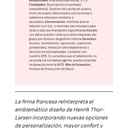
Responsable:
Interempresas Media, S.L.U.
Finalidades:
Suscripción a nuestra(s)
newsletter(s). Gestión de cuenta de usuario.
Envío de emails relacionados con la misma o
relativos a intereses similares o
asociados.
Conservación:
mientras dure la
relación con Ud., o mientras sea necesario para
llevar a cabo las finalidades especificadas
Cesión:
Los datos pueden cederse a otras
empresas del
grupo
por motivos de gestión interna.
Derechos:
Acceso, rectificación, oposición, supresión,
portabilidad, limitación del tratatamiento y
decisiones automatizadas:
contacte con
nuestro DPD
. Si considera que el tratamiento no
se ajusta a la normativa vigente, puede presentar
reclamación ante la
AEPD
.
Más información:
Política de Protección de Datos
La firma francesa reinterpreta el
emblemático diseño de Henrik Thor-
Larsen incorporando nuevas opciones
de personalización, mayor confort y