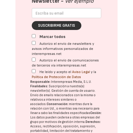
Newsletter -
Ver ejemplo
SUSCRIBIRME GRATIS
Marcar todos
Autorizo el envío de newsletters y
avisos informativos personalizados de
interempresas.net
Autorizo el envío de comunicaciones
de terceros vía interempresas.net
He leído y acepto el
Aviso Legal
y la
Política de Protección de Datos
Responsable:
Interempresas Media, S.L.U.
Finalidades:
Suscripción a nuestra(s)
newsletter(s). Gestión de cuenta de usuario.
Envío de emails relacionados con la misma o
relativos a intereses similares o
asociados.
Conservación:
mientras dure la
relación con Ud., o mientras sea necesario para
llevar a cabo las finalidades especificadas
Cesión:
Los datos pueden cederse a otras
empresas del
grupo
por motivos de gestión interna.
Derechos:
Acceso, rectificación, oposición, supresión,
portabilidad, limitación del tratatamiento y